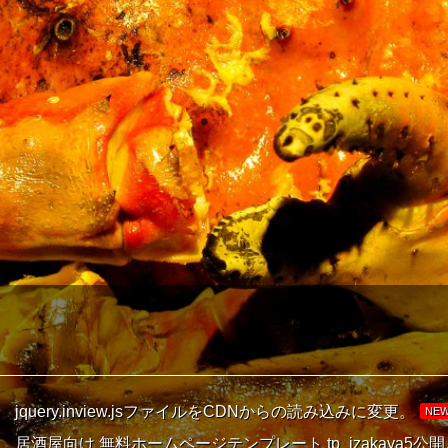
jquery.inview.jsファイルをCDNからの読み込みに変更。
NE
居酒屋向け 無料ホームページテンプレート tp_izakaya5公