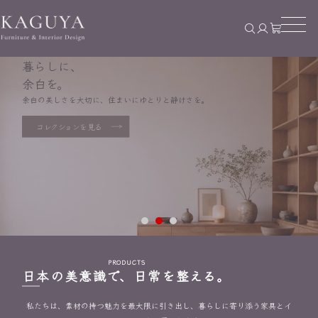
暮らしに、
余白を。
余白の美しさを大切に、住まいにゆとりと静けさを。
コレクションを見る
素材の声に、
耳を澄ませて。
PRODUCTS
日本の美意識で、日常を整える。
触れるたびに伝わる、確かな手仕事と時間の積み重ね。
私たちは、素材の持つ魅力を最大限に引き出し、暮らしに寄り添う家具とイ
コレクションを見る
コレクションを見る