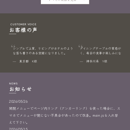
CUSTOMER VOICE
お客様の声
シンプルで上質、リビングがホテルのよう
ダイニングテーブルの質感がとて
な落ち着きのある空間になりました。
く、毎日の食事が楽しみになりま
— 東京都 K様
— 神奈川県 Y様
NEWS
お知らせ
2026/05/26
開閉メニューでページ内リンク（アンカーリンク）を使った場合に、ス
マホでメニューが閉じない不具合があったので改善。main.jsを入れ替
えて下さい。
2026/05/15