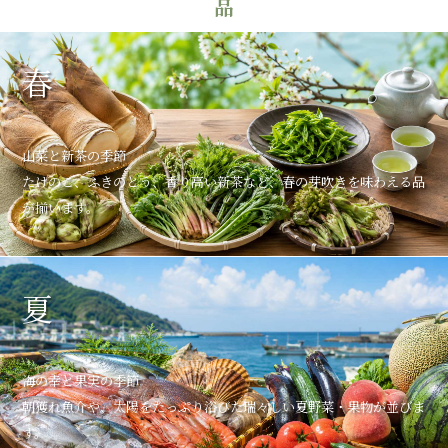
春
山菜と新茶の季節
たけのこ、ふきのとう、香り高い新茶など、春の芽吹きを味わえる品
が揃います。
夏
海の幸と果実の季節
朝獲れ魚介や、太陽をたっぷり浴びた瑞々しい夏野菜・果物が並びま
す。