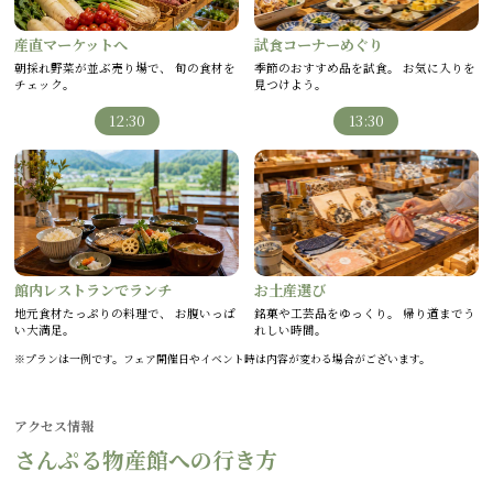
試食コーナーめぐり
産直マーケットへ
季節のおすすめ品を試食。 お気に入りを
朝採れ野菜が並ぶ売り場で、 旬の食材を
見つけよう。
チェック。
12:30
13:30
お土産選び
館内レストランでランチ
銘菓や工芸品をゆっくり。 帰り道までう
地元食材たっぷりの料理で、 お腹いっぱ
れしい時間。
い大満足。
※プランは一例です。フェア開催日やイベント時は内容が変わる場合がございます。
アクセス情報
さんぷる物産館への行き方