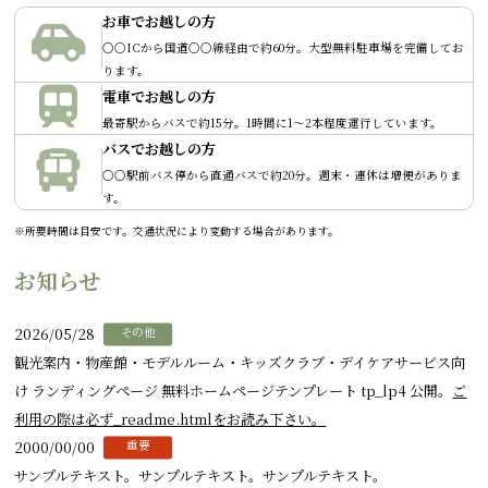
お車でお越しの方
○○ICから国道○○線経由で約60分。大型無料駐車場を完備してお
ります。
電車でお越しの方
最寄駅からバスで約15分。1時間に1〜2本程度運行しています。
バスでお越しの方
○○駅前バス停から直通バスで約20分。週末・連休は増便がありま
す。
※所要時間は目安です。交通状況により変動する場合があります。
お知らせ
2026/05/28
その他
観光案内・物産館・モデルルーム・キッズクラブ・デイケアサービス向
け ランディングページ 無料ホームページテンプレート tp_lp4 公開。
ご
利用の際は必ず_readme.htmlをお読み下さい。
2000/00/00
重要
サンプルテキスト。サンプルテキスト。サンプルテキスト。