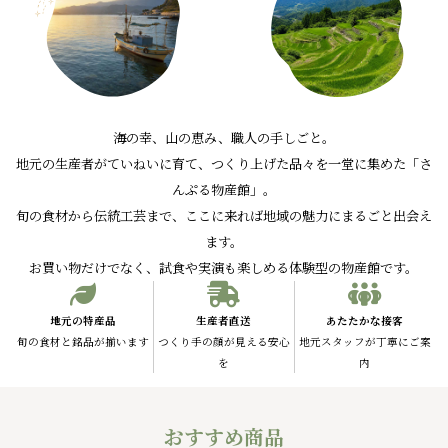
海の幸、山の恵み、職人の手しごと。
地元の生産者がていねいに育て、つくり上げた品々を一堂に集めた「さ
んぷる物産館」。
旬の食材から伝統工芸まで、ここに来れば地域の魅力にまるごと出会え
ます。
お買い物だけでなく、試食や実演も楽しめる体験型の物産館です。
地元の特産品
生産者直送
あたたかな接客
旬の食材と銘品が揃います
つくり手の顔が見える安心
地元スタッフが丁寧にご案
を
内
おすすめ商品