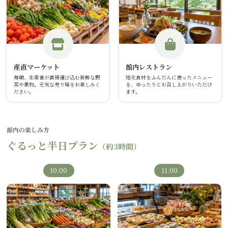
館内レストラン
産直マーケット
地元食材をふんだんに使ったメニュー
毎朝、生産者が直接運び込む新鮮な野
を、ゆったりとお召し上がりいただけ
菜や果物。元気な売り場をお楽しみく
ます。
ださい。
館内の楽しみ方
ぐるっと半日プラン
（約3時間）
10:00
11:00