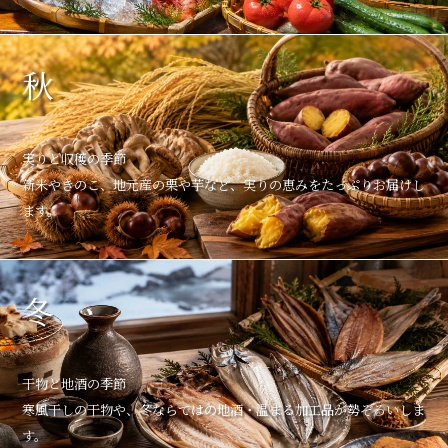
秋
実りと収穫の季節
新米やきのこ、地元産の栗や芋など、実りの恵みをたっぷりお届けし
ます。
冬
干物と地酒の季節
寒風干しの干物や、冬ならではの地酒・温まる加工品が勢ぞろいしま
す。