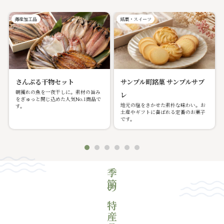
海産加工品
銘菓・スイーツ
さんぷる干物セット
サンプル町銘菓 サンプルサブ
朝獲れの魚を一夜干しに。素材の旨み
レ
をぎゅっと閉じ込めた人気No.1商品で
地元の塩をきかせた素朴な味わい。お
す。
土産やギフトに喜ばれる定番のお菓子
です。
季節の特産品