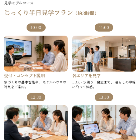
見学モデルコース
じっくり半日見学プラン
（約3時間）
10:00
11:00
受付・コンセプト説明
各エリアを見学
家づくりの基本性能や、 モデルハウスの
LDK・水回り・寝室まで、 暮らしの導線
特徴をご案内。
に沿って体感。
12:30
13:30