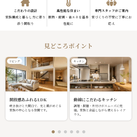
こだわりの設計
高性能な住まい
専門スタッフがご案内
家族構成と暮らし方に寄り
断熱・耐震・省エネを基本
家づくりの不安に丁寧にお
添う間取り
性能に
応え
見どころポイント
リビング
キッチン
開放感あふれるLDK
動線にこだわるキッチン
吹き抜けと大開口で、光と風がめぐる
調理・配膳・片付けがスムーズに完
家族の中心となる空間です。
結。家族と会話しながら使えるレイア
ウト。