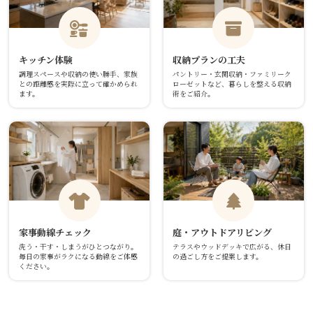
キッチン体験
収納プランの工夫
調理スペースや収納の使い勝手、家族
パントリー・玄関収納・ファミリーク
との距離感を実際に立って確かめられ
ローゼットなど、暮らしを整える収納
ます。
術をご紹介。
家事動線チェック
庭・アウトドアリビング
洗う・干す・しまうがひとつながり。
テラスやウッドデッキで広がる、休日
毎日の家事がラクになる動線をご体感
の過ごし方をご提案します。
ください。