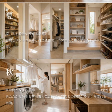
夏
涼しさを設計でつくる季節
日射しコントロールと自然通風で、エアコンに頼りすぎない涼やかな
家。
秋
家時間が深まる季節
あたたかな照明と落ち着く色合いで、家族との時間がゆっくり流れる
空間。