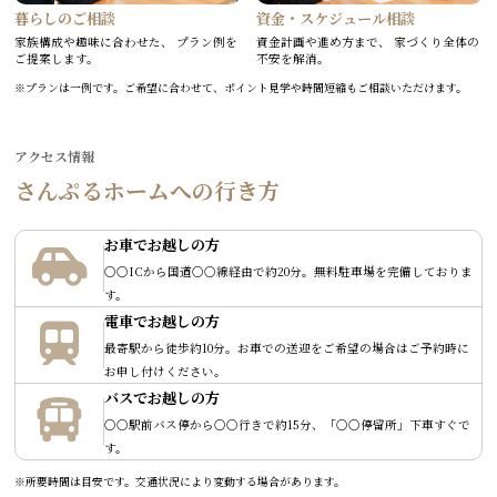
資金・スケジュール相談
暮らしのご相談
資金計画や進め方まで、 家づくり全体の
家族構成や趣味に合わせた、 プラン例を
不安を解消。
ご提案します。
※プランは一例です。ご希望に合わせて、ポイント見学や時間短縮もご相談いただけます。
アクセス情報
さんぷるホームへの行き方
お車でお越しの方
○○ICから国道○○線経由で約20分。無料駐車場を完備しておりま
す。
電車でお越しの方
最寄駅から徒歩約10分。お車での送迎をご希望の場合はご予約時に
お申し付けください。
バスでお越しの方
○○駅前バス停から○○行きで約15分、「○○停留所」下車すぐで
す。
※所要時間は目安です。交通状況により変動する場合があります。