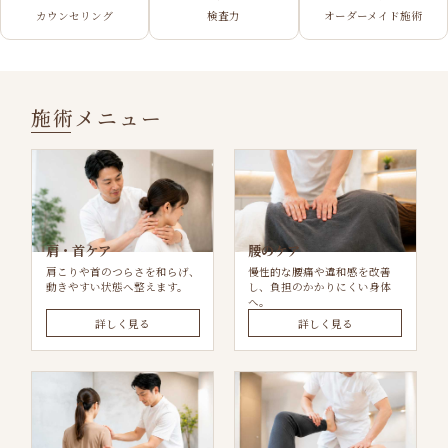
カウンセリング
検査力
オーダーメイド施術
施術メニュー
肩・首ケア
腰のケア
肩こりや首のつらさを和らげ、
慢性的な腰痛や違和感を改善
動きやすい状態へ整えます。
し、負担のかかりにくい身体
へ。
詳しく見る
詳しく見る