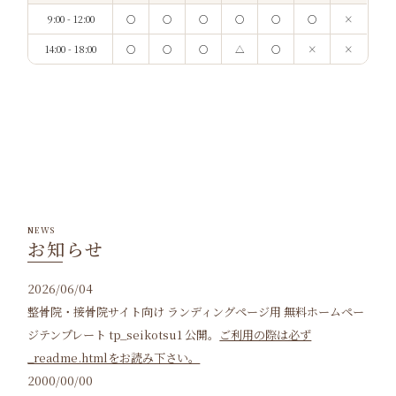
9:00 - 12:00
○
○
○
○
○
○
×
14:00 - 18:00
○
○
○
△
○
×
×
NEWS
お知らせ
2026/06/04
整骨院・接骨院サイト向け ランディングページ用 無料ホームペー
ジテンプレート tp_seikotsu1 公開。
ご利用の際は必ず
_readme.htmlをお読み下さい。
2000/00/00