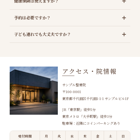
健康保険は使えますか？
予約は必要ですか？
子ども連れでも大丈夫ですか？
アクセス・院情報
サンプル整骨院
〒100-0001
東京都千代田区千代田1-1-1 サンプルビル1F
JR「東京駅」徒歩5分
東京メトロ「大手町駅」徒歩3分
駐車場：近隣にコインパーキングあり
受付時間
月
火
水
木
金
土
日