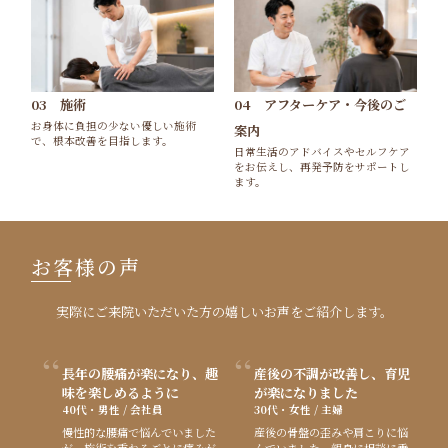
03 施術
04 アフターケア・今後のご
お身体に負担の少ない優しい施術
案内
で、根本改善を目指します。
日常生活のアドバイスやセルフケア
をお伝えし、再発予防をサポートし
ます。
お客様の声
実際にご来院いただいた方の嬉しいお声をご紹介します。
長年の腰痛が楽になり、趣
産後の不調が改善し、育児
味を楽しめるように
が楽になりました
40代・男性 / 会社員
30代・女性 / 主婦
慢性的な腰痛で悩んでいました
産後の骨盤の歪みや肩こりに悩
が、施術を重ねるごとに痛みが
んでいました。親身に相談に乗