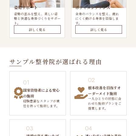
姿勢サポート
ボディメンテナンス
姿勢の歪みを整え、美しい姿
全身のバランスを整え、疲れ
勢と快適な身体づくりをサポー
にくく動ける身体を目指しま
ト。
す。
詳しく見る
詳しく見る
サンプル整骨院が選ばれる理由
02
01
根本改善を目指すオ
国家資格者による安心
ーダーメイド施術
の施術
一人ひとりの状態に合
経験豊富なスタッフが責
わせた施術プランをご
任を持って施術します。
提案します。
03
04
清潔で落ち着いたプ
通いやすい立地と予約