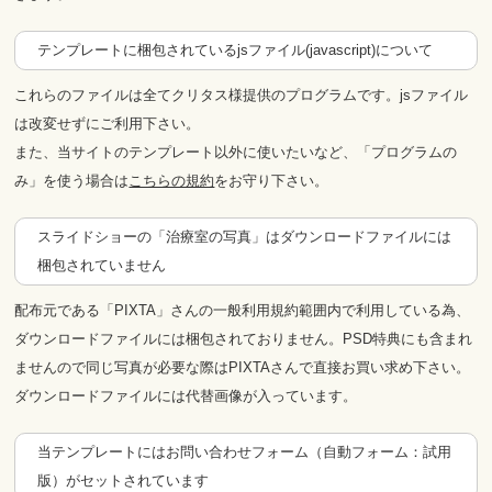
テンプレートに梱包されているjsファイル(javascript)について
これらのファイルは全てクリタス様提供のプログラムです。jsファイル
は改変せずにご利用下さい。
また、当サイトのテンプレート以外に使いたいなど、「プログラムの
み」を使う場合は
こちらの規約
をお守り下さい。
スライドショーの「治療室の写真」はダウンロードファイルには
梱包されていません
配布元である「PIXTA」さんの一般利用規約範囲内で利用している為、
ダウンロードファイルには梱包されておりません。PSD特典にも含まれ
ませんので同じ写真が必要な際はPIXTAさんで直接お買い求め下さい。
ダウンロードファイルには代替画像が入っています。
当テンプレートにはお問い合わせフォーム（自動フォーム：試用
版）がセットされています