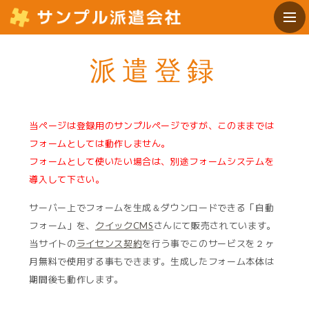
派遣登録
当ページは登録用のサンプルページですが、このままでは
フォームとしては動作しません。
フォームとして使いたい場合は、別途フォームシステムを
導入して下さい。
サーバー上でフォームを生成＆ダウンロードできる「自動
フォーム」を、
クイックCMS
さんにて販売されています。
当サイトの
ライセンス契約
を行う事でこのサービスを２ヶ
月無料で使用する事もできます。生成したフォーム本体は
期間後も動作します。