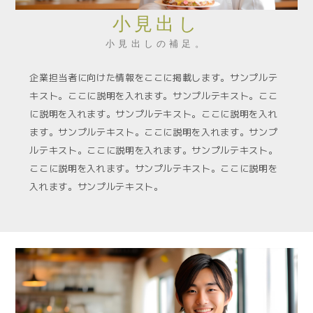
小見出し
小見出しの補足。
企業担当者に向けた情報をここに掲載します。サンプルテ
キスト。ここに説明を入れます。サンプルテキスト。ここ
に説明を入れます。サンプルテキスト。ここに説明を入れ
ます。サンプルテキスト。ここに説明を入れます。サンプ
ルテキスト。ここに説明を入れます。サンプルテキスト。
ここに説明を入れます。サンプルテキスト。ここに説明を
入れます。サンプルテキスト。