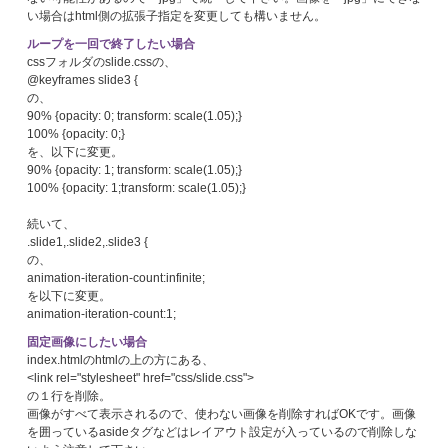
い場合はhtml側の拡張子指定を変更しても構いません。
ループを一回で終了したい場合
cssフォルダのslide.cssの、
@keyframes slide3 {
の、
90% {opacity: 0; transform: scale(1.05);}
100% {opacity: 0;}
を、以下に変更。
90% {opacity: 1; transform: scale(1.05);}
100% {opacity: 1;transform: scale(1.05);}
続いて、
.slide1,.slide2,.slide3 {
の、
animation-iteration-count:infinite;
を以下に変更。
animation-iteration-count:1;
固定画像にしたい場合
index.htmlのhtmlの上の方にある、
<link rel="stylesheet" href="css/slide.css">
の１行を削除。
画像がすべて表示されるので、使わない画像を削除すればOKです。画像
を囲っているasideタグなどはレイアウト設定が入っているので削除しな