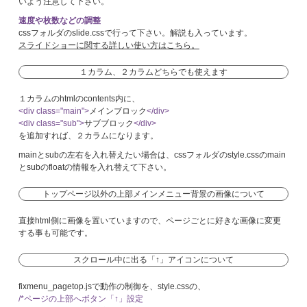
いよう注意して下さい。
速度や枚数などの調整
cssフォルダのslide.cssで行って下さい。解説も入っています。
スライドショーに関する詳しい使い方はこちら。
１カラム、２カラムどちらでも使えます
１カラムのhtmlのcontents内に、
<div class="main">
メインブロック
</div>
<div class="sub">
サブブロック
</div>
を追加すれば、２カラムになります。
mainとsubの左右を入れ替えたい場合は、cssフォルダのstyle.cssのmain
とsubのfloatの情報を入れ替えて下さい。
トップページ以外の上部メインメニュー背景の画像について
直接html側に画像を置いていますので、ページごとに好きな画像に変更
する事も可能です。
スクロール中に出る「↑」アイコンについて
fixmenu_pagetop.jsで動作の制御を、style.cssの、
/*ページの上部へボタン「↑」設定