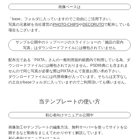
画像ベースは
「base」フォルダに入っていますのでご自由にご活用下さい。
写真の元素材を当社運営の
PHOTO-CHIPS
や
DECORUTO
で配布している
場合もございます。
サンプル公開中のトップページのスライドショーの「施設の室内
写真」はダウンロードファイルには梱包されていません
配布元である「PIXTA」さんの一般利用規約範囲内で利用している為、ダ
ウンロードファイルには梱包されておりません。PSD特典にも含まれま
せんので同じ写真が必要な際はPIXTAさんで直接お買い求め下さい。
ダウンロードファイルには代替画像が入っています。そちらは文字なし
の土台がbaseフォルダに入っていますのでご利用頂いても構いません。
当テンプレートの使い方
初心者向けマニュアル公開中
画像加工やテンプレートの編集方法、無料サーバーを使ってサイトを公
開するなど動画をまじえてわかりやすく解説しています。
初心者向けマニュアルはこちら。