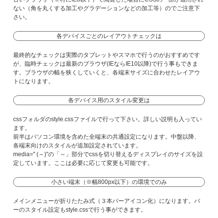
ない（角を丸くする加工やグラデーションなどの加工等）のでご注意下
さい。
各デバイスごとのレイアウトチェックは
最終的なチェックは実際のタブレットやスマホで行うのがおすすめです
が、臨時チェックは最新のブラウザ(IEならIE10以降)で行う事もできま
す。ブラウザの幅を狭くしていくと、各端末サイズに合わせたレイアウ
トになります。
各デバイス用のスタイル変更は
cssフォルダのstyle.cssファイルで行って下さい。詳しい説明も入ってい
ます。
前半はパソコン環境を含めた全端末の共通設定になります。中盤以降、
各端末向けのスタイルが追加設定されています。
media=" (～)"の「～」部分でcssを切り替えるディスプレイのサイズを設
定しています。ここは必要に応じて変更も可能です。
小さい端末（※幅800px以下）の環境でのみ
メインメニューが折りたたみ式（３本バーアイコン化）になります。バ
ーのスタイル設定もstyle.cssで行う事ができます。