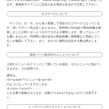
cssフォルダのstyle.cssの「header #logo img」のwidthの数字で変更でき
ます。各端末サイズごとに設定がある場合があるので注意して下さい。
ロゴマークについて
「サンプル」の「サ」から色々変換して現在のロゴマークになっていま
す。深いデザイン性は全くありません。制作時にGoogleで類似画像を検
索しましたが特にないようなのでそのまま梱包します。使ってもらって
も構いませんが、利用時に他の会社が類似画像に商標権など登録してい
ないか確認して下さい。また、当ロゴに権利を設定する事は禁止しま
す。
現在ページ表示中のメニューについて
上部のメニューをクリックして開いている場合、そのメニューに色がつ
きますが、その説明です。
通常は、
<li><a href="">メニュー名</a></li>
のようになっていますがこれを、
<li
class="current"
>・・・
とする事で装飾が入ります。自動で入るわけではないのでご注意下さ
い。
トップページのスライドショーについて