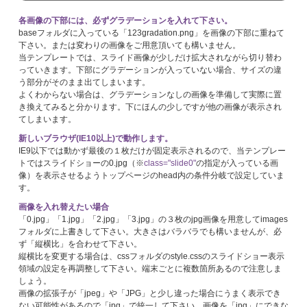
各画像の下部には、必ずグラデーションを入れて下さい。
baseフォルダに入っている「123gradation.png」を画像の下部に重ねて
下さい。または変わりの画像をご用意頂いても構いません。
当テンプレートでは、スライド画像が少しだけ拡大されながら切り替わ
っていきます。下部にグラデーションが入っていない場合、サイズの違
う部分がそのまま出てしまいます。
よくわからない場合は、グラデーションなしの画像を準備して実際に置
き換えてみると分かります。下にほんの少しですが他の画像が表示され
てしまいます。
新しいブラウザ(IE10以上)で動作します。
IE9以下では動かず最後の１枚だけが固定表示されるので、当テンプレー
トではスライドショーの0.jpg（※
class="slide0"
の指定が入っている画
像）を表示させるようトップページのhead内の条件分岐で設定していま
す。
画像を入れ替えたい場合
「0.jpg」「1.jpg」「2.jpg」「3.jpg」の３枚のjpg画像を用意してimages
フォルダに上書きして下さい。大きさはバラバラでも構いませんが、必
ず「縦横比」を合わせて下さい。
縦横比を変更する場合は、cssフォルダのstyle.cssのスライドショー表示
領域の設定を再調整して下さい。端末ごとに複数箇所あるので注意しま
しょう。
画像の拡張子が「jpeg」や「JPG」と少し違った場合にうまく表示でき
ない可能性があるので「jpg」で統一して下さい。画像を「jpg」にできな