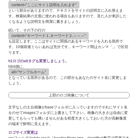
content="ここにサイト説明を入れます"
という部分がありますので、テキストをサイトの説明文に入れ替えま
す。検索結果の文面に使われる場合もありますので、見た人が来訪した
くなるような説明文を簡潔に書きましょう。
続いて、その下の行の
content="キーワード１,キーワード２,～～～"
も設定します。ここはサイトに関係のあるキーワードを入れる箇所で
す。10個前後ぐらいあれば充分です。キーワード間はカンマ「,」で区切
ります。
h1ロゴのaltタグも変更しましょう。
html側に、
alt="サンプルホーム"
となっている箇所があるので、この部分もあなたのサイト名に変更しま
しょう。
上部のロゴ画像について
文字なしの土台画像がbaseフォルダに入っていますのでそれにサイト名
をのせてimagesフォルダに上書きして下さい。画像の大きさは自由に変
更してもらっても構いませんがある程度大きくしておいた方が高解像度
の端末で鮮明に見えます。
ロゴサイズ変更は