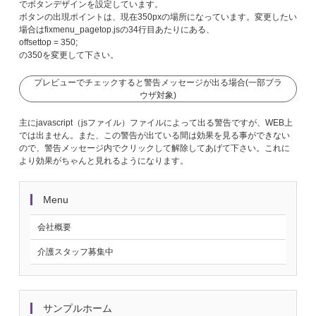
でボタンデザインを設定しています。
ボタンの出現ポイントは、現在350pxの場所になっています。変更したい
場合はfixmenu_pagetop.jsの34行目あたりにある、
offsettop = 350;
の350を変更して下さい。
プレビューでチェックすると警告メッセージが出る場合(一部ブラ
ウザ対象)
主にjavascript（jsファイル）ファイルによって出る警告ですが、WEB上
では出ません。また、この警告が出ている間は効果を見る事ができない
ので、警告メッセージ内でクリックして解除してあげて下さい。これに
より効果がちゃんと見れるようになります。
Menu
会社概要
介護スタッフ募集中
サンプルホーム