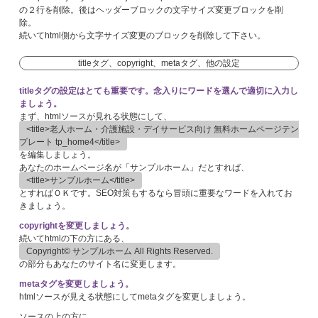
の２行を削除。後はヘッダーブロックの文字サイズ変更ブロックを削
除。
続いてhtml側から文字サイズ変更のブロックを削除して下さい。
titleタグ、copyright、metaタグ、他の設定
titleタグの設定はとても重要です。念入りにワードを選んで適切に入力し
ましょう。
まず、htmlソースが見れる状態にして、
<title>老人ホーム・介護施設・デイサービス向け 無料ホームページテン
プレート tp_home4</title>
を編集しましょう。
あなたのホームページ名が「サンプルホーム」だとすれば、
<title>サンプルホーム</title>
とすればＯＫです。SEO対策もするなら冒頭に重要なワードを入れてお
きましょう。
copyrightを変更しましょう。
続いてhtmlの下の方にある、
Copyright© サンプルホーム All Rights Reserved.
の部分もあなたのサイト名に変更します。
metaタグを変更しましょう。
htmlソースが見える状態にしてmetaタグを変更しましょう。
ソースの上の方に、