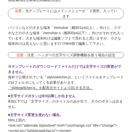
注意
：当テンプレートにはメインメニューが「２箇所」入ってい
ます
パソコンなどの大きな端末「menubar（幅801px以上）」向けと、スマ
ホなどの小さな端末「menubar-s（幅800px以下）」向けがそれぞれ入っ
ています。大きな端末向けは編集ソフトで見れると思いますが、小さな
端末向けは見えないと思いますのでhtml側で編集して下さい。
注意
：注意：ヘッダーの文字サイズ調整機能を使う場合の設定
※テンプレートのダウンロードファイルだけでは文字サイズの変更がで
きません。
海外で公開されている「styleswitcher.js」というファイルをテンプレート
のjsフォルダにもってくる必要があります。
「styleswitcher.js」を配布元サイトよりDLする方法。
■文字サイズボタンはIE9以降しか出ません
IE8以下では「文字サイズ」のタイトルのみが出て、大小のボタンは出ま
せん。
■文字サイズ変更を使わない場合。
html上部の、
<link rel="alternate stylesheet" href="css/change.css" title="change">
<script src="js/styleswitcher.js"></script>