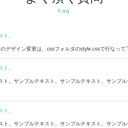
Faq
スト。
ザイン変更は、cssフォルダのstyle.cssで行なっ
スト。
スト。サンプルテキスト。サンプルテキスト。サンプル
スト。
スト。サンプルテキスト。サンプルテキスト。サンプル