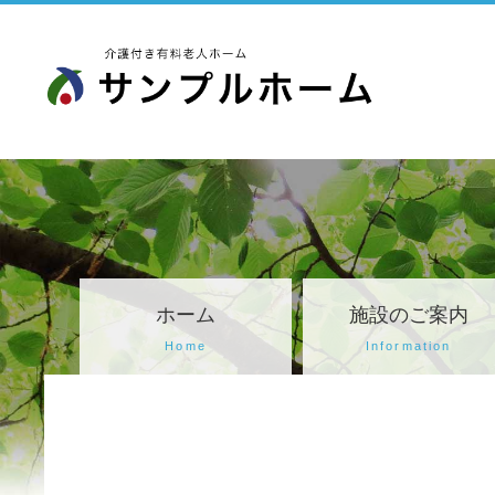
ホーム
施設のご案内
Home
Information