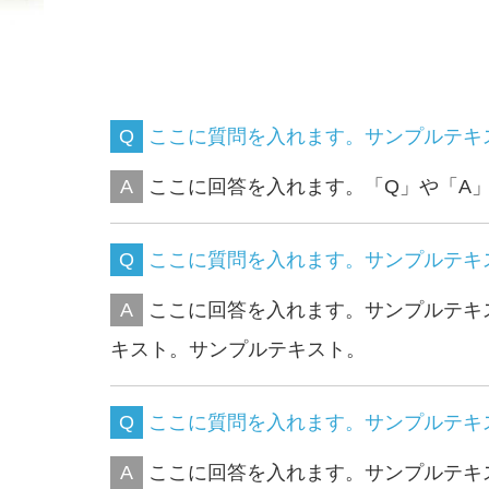
ここに質問を入れます。サンプルテキ
ここに回答を入れます。「Q」や「A」のデ
ここに質問を入れます。サンプルテキ
ここに回答を入れます。サンプルテキ
キスト。サンプルテキスト。
ここに質問を入れます。サンプルテキ
ここに回答を入れます。サンプルテキ