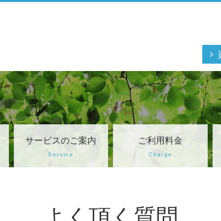
サービスのご案内
ご利用料金
Service
Charge
よく頂く質問