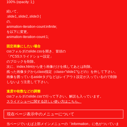
100% {opacity: 1;}
続いて、
.slide1,.slide2,.slide3 {
の、
animation-iteration-count:infinite;
を以下に変更。
animation-iteration-count:1;
固定画像にしたい場合
cssフォルダのslide.cssを開き、冒頭の
「/*CSSスライドショー設定」
のブロックを削除。
次に、index.htmlから使う画像だけを残してあとは削除。
残った画像タグからclass指定（class="slide1"などの）を外して下さい。
画像を囲っているasideタグなどはレイアウト設定が入っているので削除
しないよう注意して下さい。
速度や枚数などの調整
cssフォルダのslide.cssで行って下さい。解説も入っています。
スライドショーに関する詳しい使い方はこちら。
現在ページ表示中のメニューについて
当ページでいえば上部メインメニューの「Information」に色がついていま