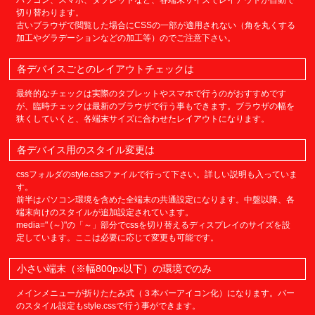
切り替わります。
古いブラウザで閲覧した場合にCSSの一部が適用されない（角を丸くする
加工やグラデーションなどの加工等）のでご注意下さい。
各デバイスごとのレイアウトチェックは
最終的なチェックは実際のタブレットやスマホで行うのがおすすめです
が、臨時チェックは最新のブラウザで行う事もできます。ブラウザの幅を
狭くしていくと、各端末サイズに合わせたレイアウトになります。
各デバイス用のスタイル変更は
cssフォルダのstyle.cssファイルで行って下さい。詳しい説明も入っていま
す。
前半はパソコン環境を含めた全端末の共通設定になります。中盤以降、各
端末向けのスタイルが追加設定されています。
media=" (～)"の「～」部分でcssを切り替えるディスプレイのサイズを設
定しています。ここは必要に応じて変更も可能です。
小さい端末（※幅800px以下）の環境でのみ
メインメニューが折りたたみ式（３本バーアイコン化）になります。バー
のスタイル設定もstyle.cssで行う事ができます。