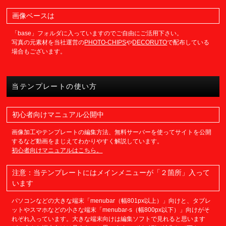
画像ベースは
「base」フォルダに入っていますのでご自由にご活用下さい。
写真の元素材を当社運営の
PHOTO-CHIPS
や
DECORUTO
で配布している
場合もございます。
当テンプレートの使い方
初心者向けマニュアル公開中
画像加工やテンプレートの編集方法、無料サーバーを使ってサイトを公開
するなど動画をまじえてわかりやすく解説しています。
初心者向けマニュアルはこちら。
注意：当テンプレートにはメインメニューが「２箇所」入って
います
パソコンなどの大きな端末「menubar（幅801px以上）」向けと、タブレ
ットやスマホなどの小さな端末「menubar-s（幅800px以下）」向けがそ
れぞれ入っています。大きな端末向けは編集ソフトで見れると思います