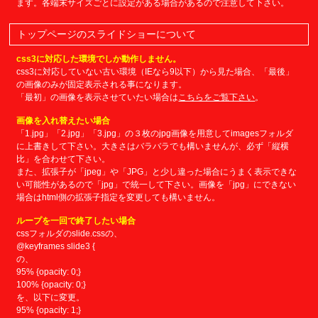
ます。各端末サイズごとに設定がある場合があるので注意して下さい。
トップページのスライドショーについて
css3に対応した環境でしか動作しません。
css3に対応していない古い環境（IEなら9以下）から見た場合、「最後」
の画像のみが固定表示される事になります。
「最初」の画像を表示させていたい場合は
こちらをご覧下さい
。
画像を入れ替えたい場合
「1.jpg」「2.jpg」「3.jpg」の３枚のjpg画像を用意してimagesフォルダ
に上書きして下さい。大きさはバラバラでも構いませんが、必ず「縦横
比」を合わせて下さい。
また、拡張子が「jpeg」や「JPG」と少し違った場合にうまく表示できな
い可能性があるので「jpg」で統一して下さい。画像を「jpg」にできない
場合はhtml側の拡張子指定を変更しても構いません。
ループを一回で終了したい場合
cssフォルダのslide.cssの、
@keyframes slide3 {
の、
95% {opacity: 0;}
100% {opacity: 0;}
を、以下に変更。
95% {opacity: 1;}