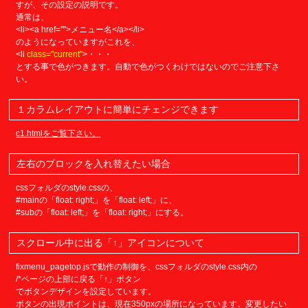
すが、その設定の説明です。
通常は、
<li><a href="">メニュー名</a></li>
のようになっていますがこれを、
<li
class="current"
>・・・
とする事で色がつきます。自動で色がつくわけではないのでご注意下さ
い。
１カラムレイアウトに簡単にチェンジできます
c1.htmlをご覧下さい。
左右のブロックを入れ替えたい場合
cssフォルダのstyle.cssの、
#mainの「float: right;」を「float: left;」に、
#subの「float: left;」を「float: right;」にする。
スクロール中に出る「↑」アイコンについて
fixmenu_pagetop.jsで動作の制御を、cssフォルダのstyle.css内の
/*ページの上部に戻る「↑」ボタン
でボタンデザインを設定しています。
ボタンの出現ポイントは、現在350pxの場所になっています。変更したい