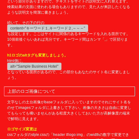
という部分がありますので、テキストをサイトの説明文に入れ替えます。
検索結果の文面に使われる場合もありますので、見た人が来訪したくなる
ような説明文を簡潔に書きましょう。
続いて、その下の行の
content="キーワード１,キーワード２,～～～"
も設定します。ここはサイトに関係のあるキーワードを入れる箇所です。
10個前後ぐらいあれば充分です。キーワード間はカンマ「,」で区切りま
す。
h1ロゴのaltタグも変更しましょう。
html側に、
alt="Sample Business Hotel"
となっている箇所があるので、この部分もあなたのサイト名に変更しまし
ょう。
上部のロゴ画像について
文字なしの土台画像がbaseフォルダに入っていますのでそれにサイト名を
のせてimagesフォルダに上書きして下さい。画像の大きさは自由に変更し
てもらっても構いませんがある程度大きくしておいた方が高解像度の端末
で鮮明に見えます。
ロゴサイズ変更は
cssフォルダのstyle.cssの「header #logo img」のwidthの数字で変更でき