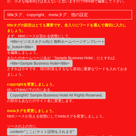
が、小さな端末向けは見えないと思いますのでhtml側で編集して下さい。
titleタグ、copyright、metaタグ、他の設定
titleタグの設定はとても重要です。念入りにワードを選んで適切に入力し
ましょう。
まず、htmlソースが見れる状態にして、
<title>ビジネスホテル向け 無料ホームページテンプレート
tp_hotel4</title>
を編集しましょう。
あなたのホームページ名が「Sample Business Hotel」だとすれば、
<title>Sample Business Hotel</title>
とすればＯＫです。SEO対策もするなら冒頭に重要なワードを入れておき
ましょう。
copyrightを変更しましょう。
続いてhtmlの下の方にある、
Copyright© Sample Business Hotel All Rights Reserved.
の部分もあなたのサイト名に変更します。
metaタグを変更しましょう。
htmlソースが見える状態にしてmetaタグを変更しましょう。
ソースの上の方に、
content="ここにサイト説明を入れます"