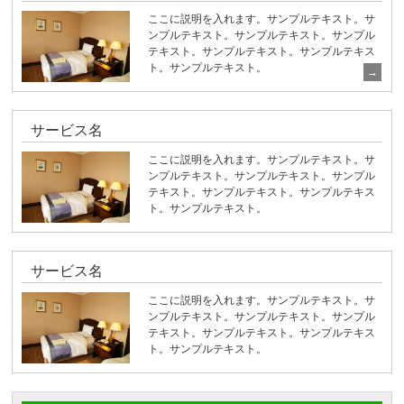
ここに説明を入れます。サンプルテキスト。サ
ンプルテキスト。サンプルテキスト。サンプル
テキスト。サンプルテキスト。サンプルテキス
ト。サンプルテキスト。
サービス名
ここに説明を入れます。サンプルテキスト。サ
ンプルテキスト。サンプルテキスト。サンプル
テキスト。サンプルテキスト。サンプルテキス
ト。サンプルテキスト。
サービス名
ここに説明を入れます。サンプルテキスト。サ
ンプルテキスト。サンプルテキスト。サンプル
テキスト。サンプルテキスト。サンプルテキス
ト。サンプルテキスト。