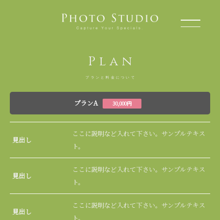
Plan
プランと料金について
プランA
30,000円
ここに説明など入れて下さい。サンプルテキス
見出し
ト。
ここに説明など入れて下さい。サンプルテキス
見出し
ト。
ここに説明など入れて下さい。サンプルテキス
見出し
ト。