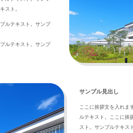
テキスト。
ンプルテキスト。サンプ
ンプルテキスト。サンプ
サンプル見出し
ここに挨拶文を入れま
ルテキスト。ここに挨
スト。サンプルテキス