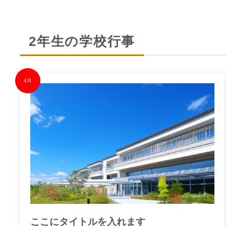
2年生の学校行事
4月
ここにタイトルを入れます