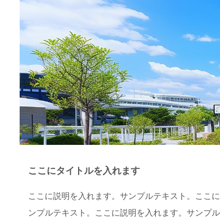
ここにタイトルを入れます
ここに説明を入れます。サンプルテキスト。ここ
ンプルテキスト。ここに説明を入れます。サンプ