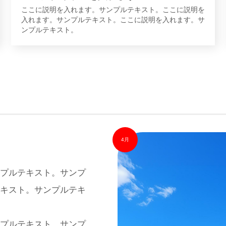
ここに説明を入れます。サンプルテキスト。ここに説明を
入れます。サンプルテキスト。ここに説明を入れます。サ
ンプルテキスト。
4月
ンプルテキスト。サンプ
テキスト。サンプルテキ
ンプルテキスト。サンプ