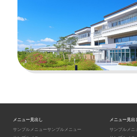
メニュー見出し
メニュー見出
サンプルメニューサンプルメニュー
サンプルメニ