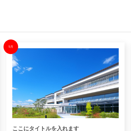
5月
ここにタイトルを入れます