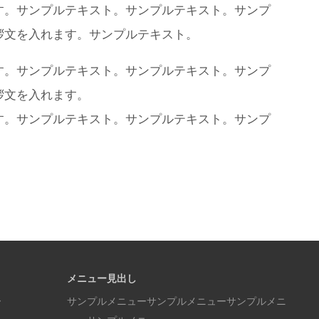
す。サンプルテキスト。サンプルテキスト。サンプ
拶文を入れます。サンプルテキスト。
す。サンプルテキスト。サンプルテキスト。サンプ
拶文を入れます。
す。サンプルテキスト。サンプルテキスト。サンプ
メニュー見出し
ー
サンプルメニューサンプルメニューサンプルメニ