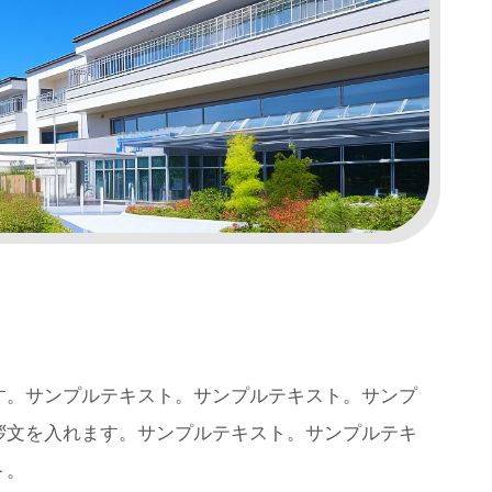
す。サンプルテキスト。サンプルテキスト。サンプ
拶文を入れます。サンプルテキスト。サンプルテキ
ト。