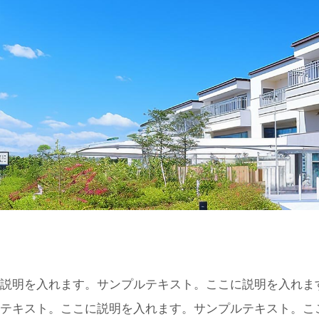
に説明を入れます。サンプルテキスト。ここに説明を入れま
ルテキスト。ここに説明を入れます。サンプルテキスト。こ