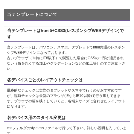
当テンプレートについて
当テンプレートはhtml5+CSS3(レスポンシブWEBデザイン)で
す
当テンプレートは、パソコン、スマホ、タブレットでhtml共通のレスポン
シブWEBデザインになっております。
古いブラウザ（※特にIE8以下）で閲覧した場合にCSSの一部が適用され
ない（角を丸くする加工やグラデーションなどの加工等）のでご注意下さ
い。
各デバイスごとのレイアウトチェックは
最終的なチェックは実際のタブレットやスマホで行うのがおすすめです
が、臨時チェックは最新のブラウザ(IEならIE10以降)で行う事もできま
す。ブラウザの幅を狭くしていくと、各端末サイズに合わせたレイアウト
になります。
各デバイス用のスタイル変更は
cssフォルダのstyle.cssファイルで行って下さい。詳しい説明も入っていま
す。