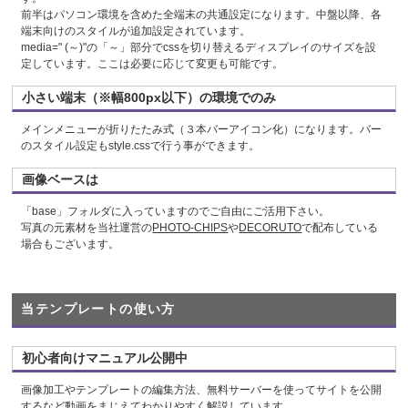
前半はパソコン環境を含めた全端末の共通設定になります。中盤以降、各
端末向けのスタイルが追加設定されています。
media=" (～)"の「～」部分でcssを切り替えるディスプレイのサイズを設
定しています。ここは必要に応じて変更も可能です。
小さい端末（※幅800px以下）の環境でのみ
メインメニューが折りたたみ式（３本バーアイコン化）になります。バー
のスタイル設定もstyle.cssで行う事ができます。
画像ベースは
「base」フォルダに入っていますのでご自由にご活用下さい。
写真の元素材を当社運営の
PHOTO-CHIPS
や
DECORUTO
で配布している
場合もございます。
当テンプレートの使い方
初心者向けマニュアル公開中
画像加工やテンプレートの編集方法、無料サーバーを使ってサイトを公開
するなど動画をまじえてわかりやすく解説しています。