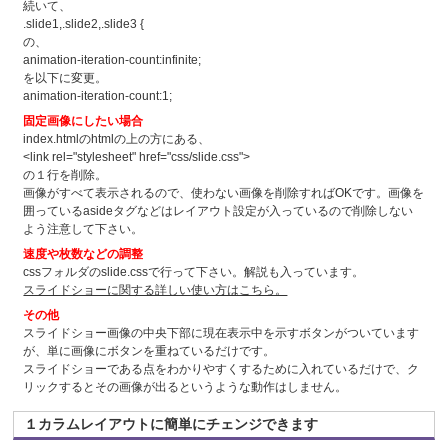
続いて、
.slide1,.slide2,.slide3 {
の、
animation-iteration-count:infinite;
を以下に変更。
animation-iteration-count:1;
固定画像にしたい場合
index.htmlのhtmlの上の方にある、
<link rel="stylesheet" href="css/slide.css">
の１行を削除。
画像がすべて表示されるので、使わない画像を削除すればOKです。画像を
囲っているasideタグなどはレイアウト設定が入っているので削除しない
よう注意して下さい。
速度や枚数などの調整
cssフォルダのslide.cssで行って下さい。解説も入っています。
スライドショーに関する詳しい使い方はこちら。
その他
スライドショー画像の中央下部に現在表示中を示すボタンがついています
が、単に画像にボタンを重ねているだけです。
スライドショーである点をわかりやすくするために入れているだけで、ク
リックするとその画像が出るというような動作はしません。
１カラムレイアウトに簡単にチェンジできます