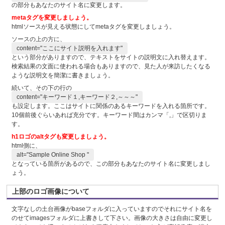
の部分もあなたのサイト名に変更します。
metaタグを変更しましょう。
htmlソースが見える状態にしてmetaタグを変更しましょう。
ソースの上の方に、
content="ここにサイト説明を入れます"
という部分がありますので、テキストをサイトの説明文に入れ替えます。
検索結果の文面に使われる場合もありますので、見た人が来訪したくなる
ような説明文を簡潔に書きましょう。
続いて、その下の行の
content="キーワード１,キーワード２,～～～"
も設定します。ここはサイトに関係のあるキーワードを入れる箇所です。
10個前後ぐらいあれば充分です。キーワード間はカンマ「,」で区切りま
す。
h1ロゴのaltタグも変更しましょう。
html側に、
alt="Sample Online Shop "
となっている箇所があるので、この部分もあなたのサイト名に変更しまし
ょう。
上部のロゴ画像について
文字なしの土台画像がbaseフォルダに入っていますのでそれにサイト名を
のせてimagesフォルダに上書きして下さい。画像の大きさは自由に変更し