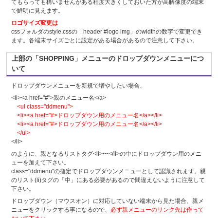
てもらっても構いませんがある程度大きくしておいた方が高解像度の端末
で鮮明に見えます。
ロゴサイズ変更は
cssフォルダのstyle.cssの「header #logo img」のwidthの数字で変更でき
ます。各端末サイズごとに設定がある場合があるので注意して下さい。
上部の「SHOPPING」メニューのドロップダウンメニューにつ
いて
ドロップダウンメニューを新規で増やしたい場合、
<li><a href="#">親のメニュー名</a>
<ul class="ddmenu">
<li><a href="#>ドロップダウン用のメニュー名</a></li>
<li><a href="#>ドロップダウン用のメニュー名</a></li>
</ul>
</li>
のように、親となるリストタグ<li>〜</li>の中にドロップダウン用のメニ
ューを加えて下さい。
class="ddmenu"の指定でドロップダウンメニューとして認識されます。親
のリスト(li)タグの「中」にある必要があるので間違えないように注意して
下さい。
ドロップダウン（マウスオン）に対応していない端末から見た場合、親メ
ニューをクリックする事になるので、
必ず親メニューのリンク先は作って