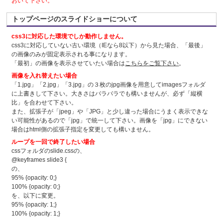
おいて下さい。
トップページのスライドショーについて
css3に対応した環境でしか動作しません。
css3に対応していない古い環境（IEなら8以下）から見た場合、「最後」
の画像のみが固定表示される事になります。
「最初」の画像を表示させていたい場合は
こちらをご覧下さい
。
画像を入れ替えたい場合
「1.jpg」「2.jpg」「3.jpg」の３枚のjpg画像を用意してimagesフォルダ
に上書きして下さい。大きさはバラバラでも構いませんが、必ず「縦横
比」を合わせて下さい。
また、拡張子が「jpeg」や「JPG」と少し違った場合にうまく表示できな
い可能性があるので「jpg」で統一して下さい。画像を「jpg」にできない
場合はhtml側の拡張子指定を変更しても構いません。
ループを一回で終了したい場合
cssフォルダのslide.cssの、
@keyframes slide3 {
の、
95% {opacity: 0;}
100% {opacity: 0;}
を、以下に変更。
95% {opacity: 1;}
100% {opacity: 1;}