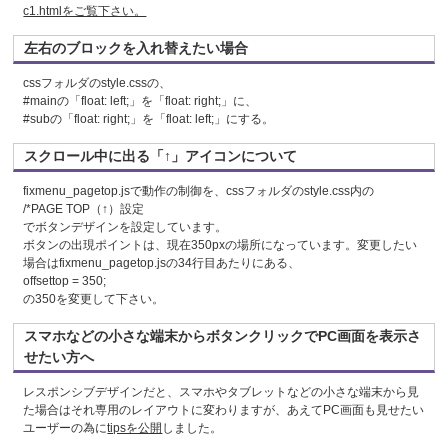
c1.htmlをご覧下さい。
左右のブロックを入れ替えたい場合
cssフォルダのstyle.cssの、
#mainの「float: left;」を「float: right;」に、
#subの「float: right;」を「float: left;」にする。
スクロール中に出る「↑」アイコンについて
fixmenu_pagetop.jsで動作の制御を、cssフォルダのstyle.css内の
/*PAGE TOP（↑）設定
でボタンデザインを設定しています。
ボタンの出現ポイントは、現在350pxの場所になっています。変更したい
場合はfixmenu_pagetop.jsの34行目あたりにある、
offsettop = 350;
の350を変更して下さい。
スマホなどの小さな端末からボタンクリックでPC画面を表示さ
せたい方へ
レスポンシブデザインだと、スマホやタブレットなどの小さな端末から見
た場合はそれ専用のレイアウトに変わりますが、あえてPC画面も見せたい
ユーザーの為に
tipsを公開
しました。