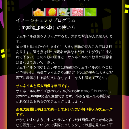
イメージチェンジプログラム
（imgchg_pack.js）の使い方
サムネイル画像をクリックすると、大きな写真が入れ替わりま
す。
html側を見れば分かりますが、大きな画像の読みこみ行は２行
あります。違う点はidの指定名が異なるだけですが必ず２行入
れて下さい。この２枚の画像と、サムネイルの１枚目の画像名
は合わせておいて下さい。
サムネイルを増やしたい場合はhtml側のサムネイルの行をコピ
ペで増やし、画像ファイル名やalt指定（今回の場合は大きな写
真下に表示される説明文になります）を入れ替えて下さい。
サムネイルと拡大画像は兼用です。
サムネイルのサイズはcssフォルダのstyle.cssの「.thumbnail」
のwidthとheightの値で変更できます。小さな端末での再設定
がある場合もあるのでチェックしましょう。
画像の縦横比率は全て統一しておいた方が切り替えがスムーズ
です。
わかりやすいよう、中央のサムネイルだけ画像の高さが他と異
なる設定にしているので実際にクリックして状態を見てみて下