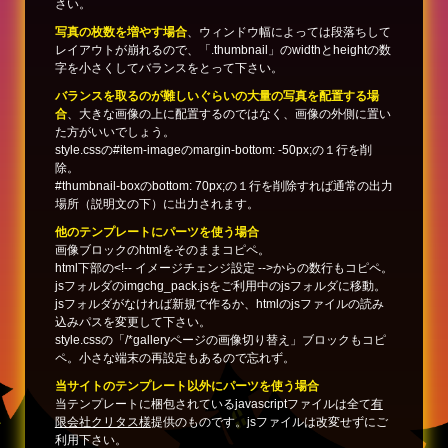
さい。
写真の枚数を増やす場合
、ウィンドウ幅によっては段落ちして
レイアウトが崩れるので、「.thumbnail」のwidthとheightの数
字を小さくしてバランスをとって下さい。
バランスを取るのが難しいぐらいの大量の写真を配置する場
合
、大きな画像の上に配置するのではなく、画像の外側に置い
た方がいいでしょう。
style.cssの#item-imageのmargin-bottom: -50px;の１行を削
除。
#thumbnail-boxのbottom: 70px;の１行を削除すれば通常の出力
場所（説明文の下）に出力されます。
他のテンプレートにパーツを使う場合
画像ブロックのhtmlをそのままコピペ。
html下部の<!-- イメージチェンジ設定 -->からの数行もコピペ。
jsフォルダのimgchg_pack.jsをご利用中のjsフォルダに移動。
jsフォルダがなければ新規で作るか、htmlのjsファイルの読み
込みパスを変更して下さい。
style.cssの「/*galleryページの画像切り替え」ブロックもコピ
ペ。小さな端末の再設定もあるので忘れず。
当サイトのテンプレート以外にパーツを使う場合
当テンプレートに梱包されているjavascriptファイルは全て
有
限会社クリタス様
提供のものです。jsファイルは改変せずにご
利用下さい。