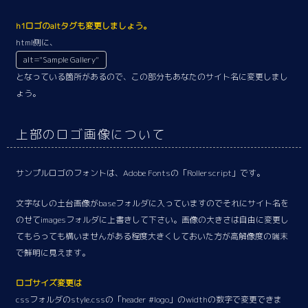
h1ロゴのaltタグも変更しましょう。
html側に、
alt="Sample Gallery"
となっている箇所があるので、この部分もあなたのサイト名に変更しまし
ょう。
上部のロゴ画像について
サンプルロゴのフォントは、Adobe Fontsの「Rollerscript」です。
文字なしの土台画像がbaseフォルダに入っていますのでそれにサイト名を
のせてimagesフォルダに上書きして下さい。画像の大きさは自由に変更し
てもらっても構いませんがある程度大きくしておいた方が高解像度の端末
で鮮明に見えます。
ロゴサイズ変更は
cssフォルダのstyle.cssの「header #logo」のwidthの数字で変更できま