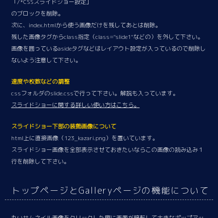
「/*CSSスライドショー設定」
のブロックを削除。
次に、index.htmlから使う画像だけを残してあとは削除。
残した画像タグからclass指定（class="slide1"などの）を外して下さい。
画像を囲っているasideタグなどはレイアウト設定が入っているので削除し
ないよう注意して下さい。
速度や枚数などの調整
cssフォルダのslide.cssで行って下さい。解説も入っています。
スライドショーに関する詳しい使い方はこちら。
スライドショー下部の装飾画像について
html上に直接画像（123_kazari.png）を置いています。
スライドショー画像を全部表示させておきたいならこの画像の読み込み１
行を削除して下さい。
トップページとGalleryページの機能について
丸いサムネイル画像をクリックした際に画面が暗転して大きなポップアッ