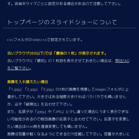
す。各端末サイズごとに設定がある場合があるので注意して下さい。
トップページのスライドショーについて
cssフォルダのslide.cssで設定されています。
古いブラウザ(IE9以下)では「最後の１枚」が表示されます。
古いブラウザに「最初」の１枚目を表示させておきたい場合は、
弊社FAQ
をご覧下さい
。
画像を入れ替えたい場合
「1.jpg」「2.jpg」「3.jpg」の3枚の画像を用意してimagesフォルダに上
書きして下さい。大きさはある程度大きければバラバラでも構いません
が、必ず「縦横比」を合わせて下さい。
また、拡張子が「jpeg」や「JPG」と少し違った場合にうまく表示できな
い可能性があるので梱包画像の拡張子と合わせて下さい。拡張子を変更し
たい場合はhtml側を直接変更しても構いません。
画像は容量が軽くなるようにできるだけ圧縮して下さい。容量が大きいと