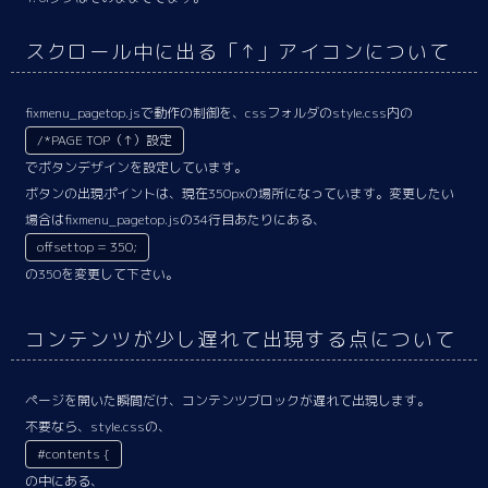
スクロール中に出る「↑」アイコンについて
fixmenu_pagetop.jsで動作の制御を、cssフォルダのstyle.css内の
/*PAGE TOP（↑）設定
でボタンデザインを設定しています。
ボタンの出現ポイントは、現在350pxの場所になっています。変更したい
場合はfixmenu_pagetop.jsの34行目あたりにある、
offsettop = 350;
の350を変更して下さい。
コンテンツが少し遅れて出現する点について
ページを開いた瞬間だけ、コンテンツブロックが遅れて出現します。
不要なら、style.cssの、
#contents {
の中にある、