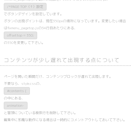
/*PAGE TOP（↑）設定
でボタンデザインを設定しています。
ボタンの出現ポイントは、現在350pxの場所になっています。変更したい場合
はfixmenu_pagetop.jsの34行目あたりにある、
offsettop = 350;
の350を変更して下さい。
コンテンツが少し遅れて出現する点について
ページを開いた瞬間だけ、コンテンツブロックが遅れて出現します。
不要なら、style.cssの、
#contents {
の中にある、
animation-
と冒頭についている複数行を削除して下さい。
編集中に邪魔な動作になる場合は一時的にコメントアウトしておいて下さい。