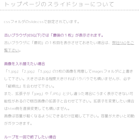
トップページのスライドショーについて
cssフォルダのslide.cssで設定されています。
古いブラウザ(IE9以下)では「最後の１枚」が表示されます。
古いブラウザに「最初」の１枚目を表示させておきたい場合は、
弊社FAQをご
覧下さい
。
画像を入れ替えたい場合
「1.jpg」「2.jpg」「3.jpg」の3枚の画像を用意してimagesフォルダに上書き
して下さい。大きさはある程度大きければバラバラでも構いませんが、必ず
「縦横比」を合わせて下さい。
また、拡張子が「jpeg」や「JPG」と少し違った場合にうまく表示できない可
能性があるので梱包画像の拡張子と合わせて下さい。拡張子を変更したい場合
はhtml側を直接変更しても構いません。
画像は容量が軽くなるようにできるだけ圧縮して下さい。容量が大きいと初動
がガタつきます。
ループを一回で終了したい場合