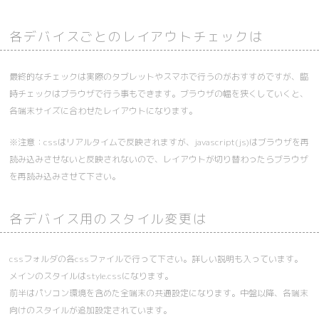
各デバイスごとのレイアウトチェックは
最終的なチェックは実際のタブレットやスマホで行うのがおすすめですが、臨
時チェックはブラウザで行う事もできます。ブラウザの幅を狭くしていくと、
各端末サイズに合わせたレイアウトになります。
※注意：cssはリアルタイムで反映されますが、javascript(js)はブラウザを再
読み込みさせないと反映されないので、レイアウトが切り替わったらブラウザ
を再読み込みさせて下さい。
各デバイス用のスタイル変更は
cssフォルダの各cssファイルで行って下さい。詳しい説明も入っています。
メインのスタイルはstyle.cssになります。
前半はパソコン環境を含めた全端末の共通設定になります。中盤以降、各端末
向けのスタイルが追加設定されています。