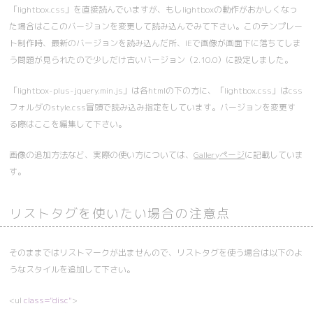
「lightbox.css」を直接読んでいますが、もしlightboxの動作がおかしくなっ
た場合はここのバージョンを変更して読み込んでみて下さい。このテンプレー
ト制作時、最新のバージョンを読み込んだ所、IEで画像が画面下に落ちてしま
う問題が見られたので少しだけ古いバージョン（2.10.0）に設定しました。
「lightbox-plus-jquery.min.js」は各htmlの下の方に、「lightbox.css」はcss
フォルダのstyle.css冒頭で読み込み指定をしています。バージョンを変更す
る際はここを編集して下さい。
画像の追加方法など、実際の使い方については、
Galleryページ
に記載していま
す。
リストタグを使いたい場合の注意点
そのままではリストマークが出ませんので、リストタグを使う場合は以下のよ
うなスタイルを追加して下さい。
<ul
class="disc"
>