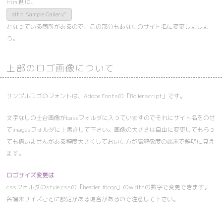
html側に、
alt="Sample Gallery"
となっている箇所があるので、この部分もあなたのサイト名に変更しましょ
う。
上部のロゴ画像について
サンプルロゴのフォントは、Adobe Fontsの「Rollerscript」です。
文字なしの土台画像がbaseフォルダに入っていますのでそれにサイト名をのせ
てimagesフォルダに上書きして下さい。画像の大きさは自由に変更してもらっ
ても構いませんがある程度大きくしておいた方が高解像度の端末で鮮明に見え
ます。
ロゴサイズ変更は
cssフォルダのstyle.cssの「header #logo」のwidthの数字で変更できます。
各端末サイズごとに設定がある場合があるので注意して下さい。