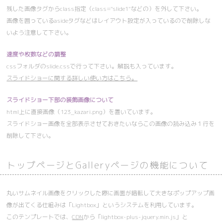
残した画像タグからclass指定（class="slide1"などの）を外して下さい。
画像を囲っているasideタグなどはレイアウト設定が入っているので削除しな
いよう注意して下さい。
速度や枚数などの調整
cssフォルダのslide.cssで行って下さい。解説も入っています。
スライドショーに関する詳しい使い方はこちら。
スライドショー下部の装飾画像について
html上に直接画像（123_kazari.png）を置いています。
スライドショー画像を全部表示させておきたいならこの画像の読み込み１行を
削除して下さい。
トップページとGalleryページの機能について
丸いサムネイル画像をクリックした際に画面が暗転して大きなポップアップ画
像が出てくる仕組みは「Lightbox」というシステムを利用しています。
このテンプレートでは、
CDN
から「lightbox-plus-jquery.min.js」と