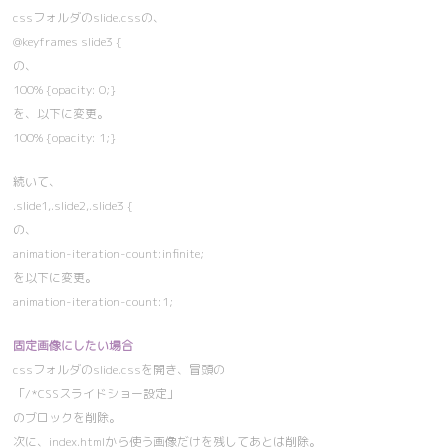
cssフォルダのslide.cssの、
@keyframes slide3 {
の、
100% {opacity: 0;}
を、以下に変更。
100% {opacity: 1;}
続いて、
.slide1,.slide2,.slide3 {
の、
animation-iteration-count:infinite;
を以下に変更。
animation-iteration-count:1;
固定画像にしたい場合
cssフォルダのslide.cssを開き、冒頭の
「/*CSSスライドショー設定」
のブロックを削除。
次に、index.htmlから使う画像だけを残してあとは削除。