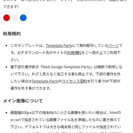
できます）
●
●
●
利用規約
このテンプレートは、
Template Party
にて無料配布している
パーツ
で
す。必ずダウンロード先のサイトの
利用規約
をご一読の上でご利用下
さい。
最下部の著作表示『Web Design:Template-Party』は無断で削除しな
いで下さい。わざと見えなく加工する事も禁止です。下部の著作を外
したい場合は
Template-Party
の
ライセンス契約
を行う事でHP下部の
著作を外す事ができます。
メイン画像について
画面幅800px以下の端末向けに小さな画像を使いたい場合は、htmlの
srcsetで指定されている画像ファイル名を準備したものに書き換えて
下さい。デフォルトでは大きな端末用と同じファイルが指定されてい