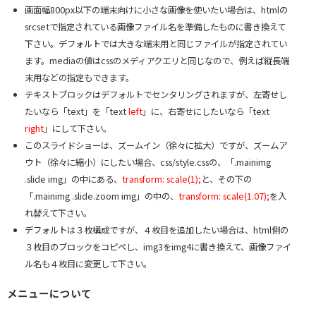
画面幅800px以下の端末向けに小さな画像を使いたい場合は、htmlの
srcsetで指定されている画像ファイル名を準備したものに書き換えて
下さい。デフォルトでは大きな端末用と同じファイルが指定されてい
ます。mediaの値はcssのメディアクエリと同じなので、例えば縦長端
末用などの指定もできます。
テキストブロックはデフォルトでセンタリングされますが、左寄せし
たいなら「text」を「text
left
」に、右寄せにしたいなら「text
right
」にして下さい。
このスライドショーは、ズームイン（徐々に拡大）ですが、ズームア
ウト（徐々に縮小）にしたい場合、css/style.cssの、「.mainimg
.slide img」の中にある、
transform: scale(1);
と、その下の
「.mainimg .slide.zoom img」の中の、
transform: scale(1.07);
を入
れ替えて下さい。
デフォルトは３枚構成ですが、４枚目を追加したい場合は、html側の
３枚目のブロックをコピペし、img3をimg4に書き換えて、画像ファイ
ル名も４枚目に変更して下さい。
メニューについて