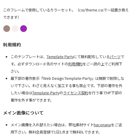
きを取り戻すお手伝いをいたします。
リートメントをご体験ください。
このフレームで使用しているカラーセット。（css/theme.cssで一括置き換え
できます）
●
●
●
利用規約
このテンプレートは、
Template Party
にて無料配布している
パーツ
で
す。必ずダウンロード先のサイトの
利用規約
をご一読の上でご利用下
さい。
最下部の著作表示『Web Design:Template-Party』は無断で削除しな
いで下さい。わざと見えなく加工する事も禁止です。下部の著作を外
したい場合は
Template-Party
の
ライセンス契約
を行う事でHP下部の
著作を外す事ができます。
メイン画像について
メイン画像を入れ替えたい場合は、弊社素材サイト
haconana
をご活
用下さい。無料会員登録で1日1点まで無料DLできます。