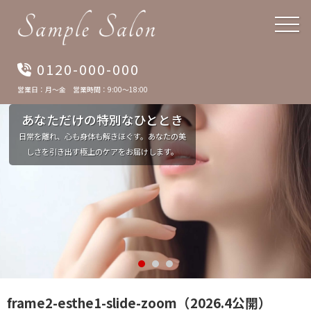
0120-000-000
営業日：月〜金 営業時間：9:00〜18:00
あなただけの特別なひととき
日常を離れ、心も身体も解きほぐす。あなたの美
しさを引き出す極上のケアをお届けします。
美しさは内側から
至福のリラクゼーション
frame2-esthe1-slide-zoom（2026.4公開）
お一人おひとりの肌と心に向き合い、本来の輝
洗練された空間で、五感すべてを満たす至上のト