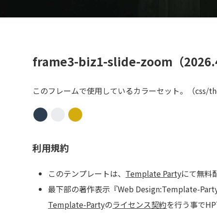
選択肢をわか
迅速・
frame3-biz1-slide-zoom（202
専門用語をできるだけ避け、進め方を明確に。見通しと優
ご相談後の流れも、段階ごとに丁寧に進めます。
このフレームで使用しているカラーセット。（css/th
●
●
●
利用規約
このテンプレートは、
Template Party
にて無料
最下部の著作表示『Web Design:Templ
Template-Party
の
ライセンス契約
を行う事でH