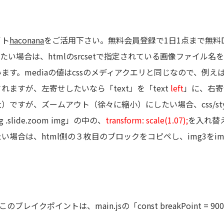
イト
haconana
をご活用下さい。無料会員登録で1日1点まで無料
たい場合は、htmlのsrcsetで指定されている画像ファイ
す。mediaの値はcssのメディアクエリと同じなので、例
ますが、左寄せしたいなら「text」を「text
left
」に、右寄
ズームアウト（徐々に縮小）にしたい場合、css/style.cssの、
.slide.zoom img」の中の、
transform: scale(1.07);
を入れ替
場合は、html側の３枚目のブロックをコピペし、img3をi
イクポイントは、main.jsの「const breakPoint = 