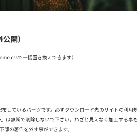
りやすく提示
丁寧にサポート
6.4公開）
先順位を整理し、最適な方針をご提案します。
秘密は厳守し、安心して任せられる体制を整えています。
eme.cssで一括置き換えできます）
配布している
パーツ
です。必ずダウンロード先のサイトの
利用
ate-Party』は無断で削除しないで下さい。わざと見えなく加工
P下部の著作を外す事ができます。