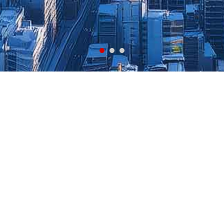
公開）
/theme.cssで一括置き換えできます）