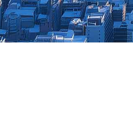
frame4-biz1-slide（2026.4
このフレームで使用しているカラーセット。（css
●
●
●
利用規約