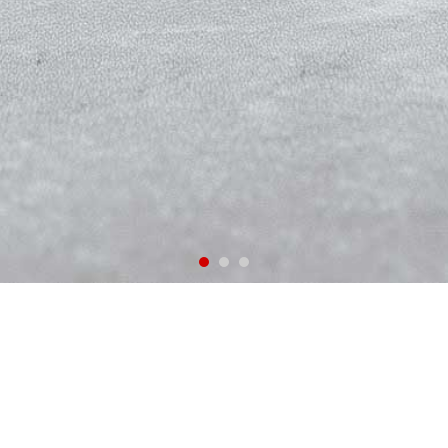
frame4-clinic1-slide（2026.4公開）
このフレームで使用しているカラーセット。（css/theme.cssで一括置き換え
できます）
●
●
●