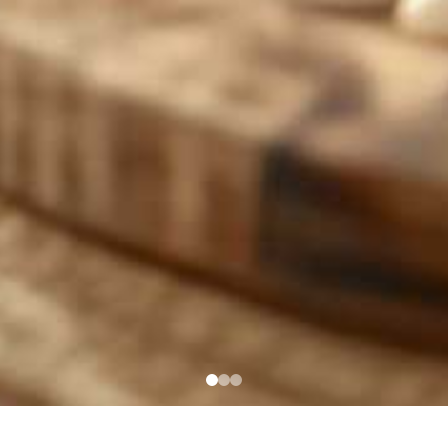
frame5-esthe1-slide（2026.4公開）