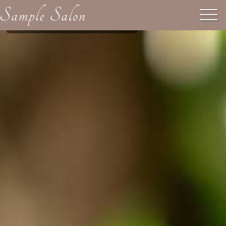
あなただけの特別なひととき
美しさは内側から
至福のリラクゼーション
内面から輝く美しさを引き出すケアをご提案します。
上質な空間で、極上のトリートメントをお届けします。
日常を忘れて、心と身体を癒すひとときを。