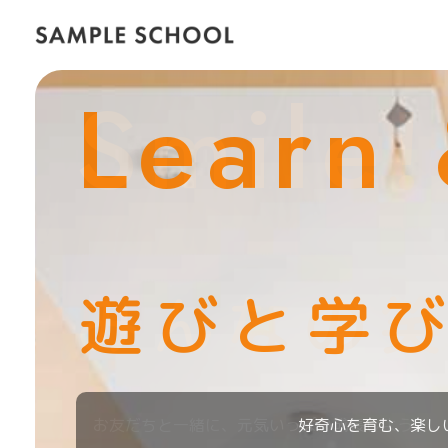
Learn 
Smile!
みんなの
未来へつ
遊びと学
お友だちと一緒に、元気いっぱい成長しよう。
好奇心を育む、楽し