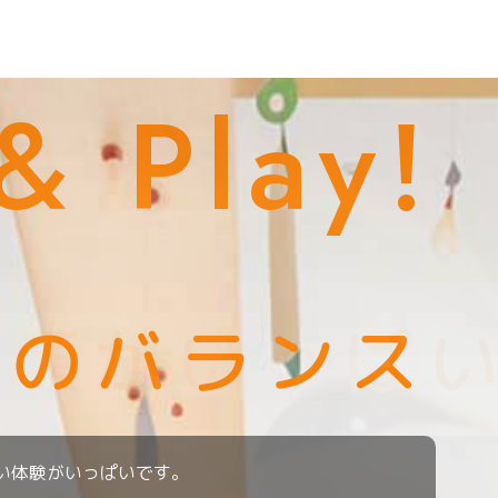
& Play!
Future!
笑顔がいっぱ
ながる体験を
びのバランス
い体験がいっぱいです。
ひとりひとりの個性を大切に、可能性を広げます。