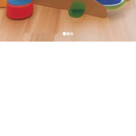
公開）
heme.cssで一括置き換えできます）