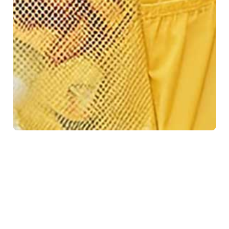
frame7-kids1（2026.4公開）
このフレームで使用しているカラーセット。（css/theme.cssで一括置き
換えできます）
●
●
●