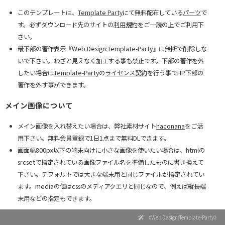
このテンプレートは、
Template Party
にて無料配布している
パーツ
で
す。必ずダウンロード先のサイトの
利用規約
をご一読の上でご利用下
さい。
最下部の著作表示『Web Design:Template-Party』は無断で削除しな
いで下さい。わざと見えなく加工する事も禁止です。下部の著作を外
したい場合は
Template-Party
の
ライセンス契約
を行う事でHP下部の
著作を外す事ができます。
メイン画像について
メイン画像を入れ替えたい場合は、弊社素材サイト
haconana
をご活
用下さい。無料会員登録で1日1点まで無料DLできます。
画面幅800px以下の端末向けに小さな画像を使いたい場合は、htmlの
srcsetで指定されている画像ファイル名を準備したものに書き換えて
下さい。デフォルトでは大きな端末用と同じファイルが指定されてい
ます。mediaの値はcssのメディアクエリと同じなので、例えば縦長端
末用などの指定もできます。
《Web Design:Template-Party》