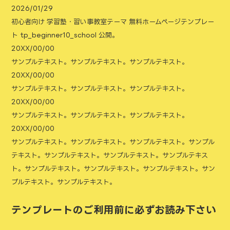
2026/01/29
初心者向け 学習塾・習い事教室テーマ 無料ホームページテンプレー
ト tp_beginner10_school 公開。
20XX/00/00
サンプルテキスト。サンプルテキスト。サンプルテキスト。
20XX/00/00
サンプルテキスト。サンプルテキスト。サンプルテキスト。
20XX/00/00
サンプルテキスト。サンプルテキスト。サンプルテキスト。
20XX/00/00
サンプルテキスト。サンプルテキスト。サンプルテキスト。サンプル
テキスト。サンプルテキスト。サンプルテキスト。サンプルテキス
ト。サンプルテキスト。サンプルテキスト。サンプルテキスト。サン
プルテキスト。サンプルテキスト。
テンプレートのご利用前に必ずお読み下さい