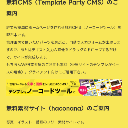
無料CMS（Template Party CMS）のご
案内
誰でも簡単にホームページを作れる無料CMS（ノーコードツール）を
配布中です。
管理画面で使いたいパーツを選ぶと、自動で入力フォームが出現しま
すので、あとはテキスト入力＆画像をドラッグ＆ドロップするだけ
で、サイトが完成します。
もちろんWEB業者様のご利用も無料（※当サイトのテンプレがベー
スの場合）。クライアント向けにご活用下さい。
無料素材サイト（haconana）のご案内
写真・イラスト・動画のフリー素材サイトです。