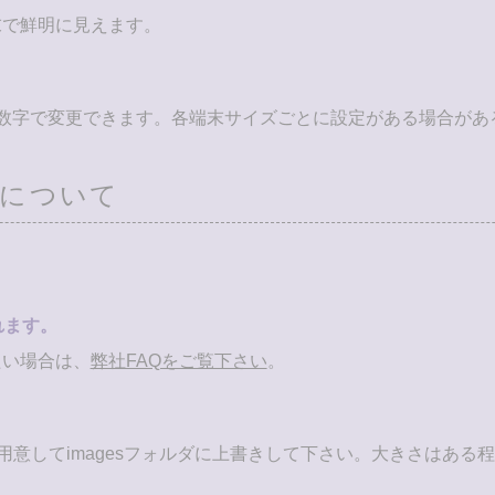
末で鮮明に見えます。
go」のwidthの数字で変更できます。各端末サイズごとに設定がある場
について
れます。
たい場合は、
弊社FAQをご覧下さい
。
の4枚の画像を用意してimagesフォルダに上書きして下さい。大き