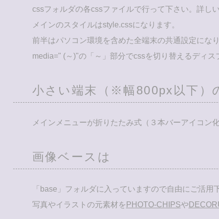
cssフォルダの各cssファイルで行って下さい。詳し
メインのスタイルはstyle.cssになります。
前半はパソコン環境を含めた全端末の共通設定にな
media=" (～)"の「～」部分でcssを切り替え
小さい端末（※幅800px以下
メインメニューが折りたたみ式（３本バーアイコン化）に
画像ベースは
「base」フォルダに入っていますので自由にご活用
写真やイラストの元素材を
PHOTO-CHIPS
や
DECOR