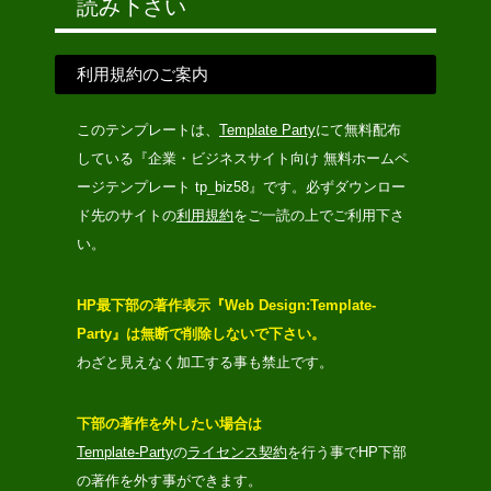
読み下さい
利用規約のご案内
このテンプレートは、
Template Party
にて無料配布
している『企業・ビジネスサイト向け 無料ホームペ
ージテンプレート tp_biz58』です。必ずダウンロー
ド先のサイトの
利用規約
をご一読の上でご利用下さ
い。
HP最下部の著作表示『Web Design:Template-
Party』は無断で削除しないで下さい。
わざと見えなく加工する事も禁止です。
下部の著作を外したい場合は
Template-Party
の
ライセンス契約
を行う事でHP下部
の著作を外す事ができます。