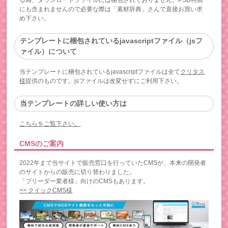
る為、ダウンロードファイルには梱包されておりません。PSD特典
にも含まれませんので必要な際は「素材辞典」さんで直接お買い求
め下さい。
テンプレートに梱包されているjavascriptファイル（jsフ
ァイル）について
当テンプレートに梱包されているjavascriptファイルは全て
クリタス
様
提供のものです。jsファイルは改変せずにご利用下さい。
当テンプレートの詳しい使い方は
こちらをご覧下さい。
CMSのご案内
2022年まで当サイトで販売窓口を行っていたCMSが、本来の開発者
のサイトからの販売に切り替わりました。
「ブリーダー業者様」向けのCMSもあります。
>> クイックCMS様