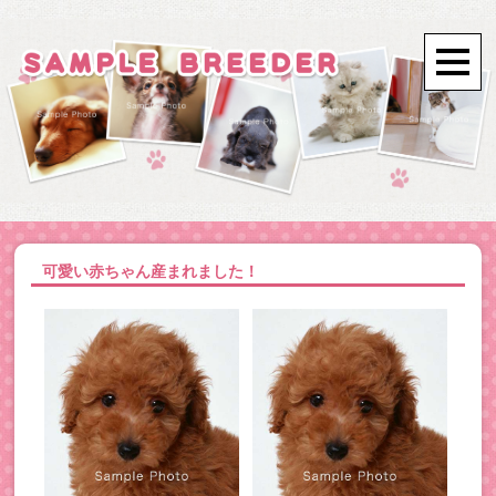
可愛い赤ちゃん産まれました！