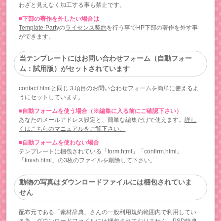
わざと見えなく加工する事も禁止です。
■
下部の著作を外したい場合は
Template-Party
の
ライセンス契約
を行う事でHP下部の著作を外す事
ができます。
当テンプレートにはお問い合わせフォーム（自動フォー
ム：試用版）がセットされています
contact.html
と同じ３項目のお問い合わせフォームを簡単に使えるよ
うにセットしています。
■自動フォームを使う場合（※編集に入る前にご確認下さい）
あなたのメールアドレス設定と、簡単な編集だけで使えます。
詳し
くはこちらのマニュアルをご覧下さい。
■自動フォームを使わない場合
テンプレートに梱包されている「form.html」「confirm.html」
「finish.html」の3枚のファイルを削除して下さい。
動物の写真はダウンロードファイルには梱包されていま
せん
配布元である「素材辞典」さんの一般利用規約範囲内で利用してい