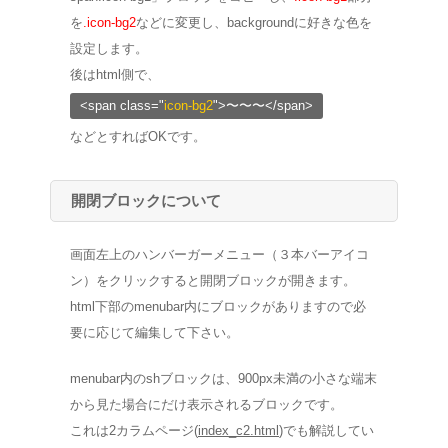
を
.icon-bg2
などに変更し、backgroundに好きな色を
設定します。
後はhtml側で、
<span class="
icon-bg2
">〜〜〜</span>
などとすればOKです。
開閉ブロックについて
画面左上のハンバーガーメニュー（３本バーアイコ
ン）をクリックすると開閉ブロックが開きます。
html下部のmenubar内にブロックがありますので必
要に応じて編集して下さい。
menubar内のshブロックは、900px未満の小さな端末
から見た場合にだけ表示されるブロックです。
これは2カラムページ(
index_c2.html
)でも解説してい