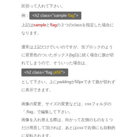
区切って入れて下さい。
例：
<h2 class="sample
flag
">
上記は
sample
と
flag
の２つのclassを指定した場合に
なります。
通常は上記だけでいいのですが、当ブロックのよう
に背景色のついたボックス(bg1)に続く場合に旗が切
れてしまうので、そういった場合は、
<h2 class="flag
pt50
">
として下さい。上にpaddingが50pxできて旗が切れず
に表示できます。
画像の変更、サイズの変更などは、cssフォルダの
「.flag」で編集して下さい。
画像を入れ替える際は、向かって左側のものを１つ
だけ用意して頂ければ、あとはcssで右側にも自動的
に反転されます。