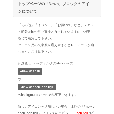
トップページの「News」ブロックのアイコ
ンについて
「その他」「イベント」「お買い物」など、テキス
ト部分はhtml側で直接入力されていますので必要に
応じて編集して下さい。
アイコン用の文字数が増えすぎるとレイアウトが崩
れます。ご注意下さい。
背景色は、cssフォルダのstyle.cssの、
#new dt span
や、
#new dt span.icon-bg1
のbackgroundでそれぞれ変更できます。
新しいアイコンを追加したい場合、上記の「#new dt
span.icon-bg1」ブロックをコピペし、
.icon-bg1
部分