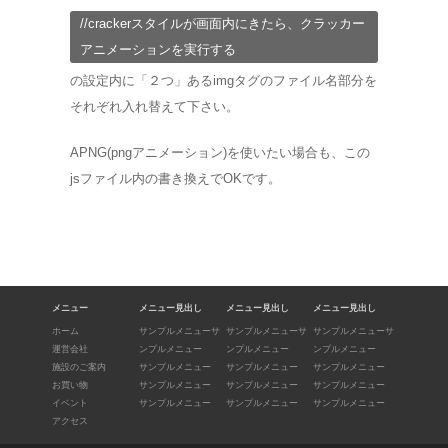
//crackerスタイルが画面内にきたら、クラッカー
アニメーションを実行する
の設定内に「２つ」あるimgタグのファイル名部分を
それぞれ入れ替えて下さい。
APNG(pngアニメーション)を使いたい場合も、この
jsファイル内の書き換えでOKです。
メニュー
メニュー見出し
メニュー見出し
メニュー見出し
ホーム
サンプルメニューサ
サンプルメニューサ
サンプルメニューサ
運営会社
ンプルメニュー
ンプルメニュー
ンプルメニュー
施設のご案内
サンプルメニュー
サンプルメニュー
サンプルメニュー
お買い物
サンプルメニュー
サンプルメニュー
サンプルメニュー
イベント
サンプルメニュー
サンプルメニュー
サンプルメニュー
アクセス