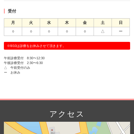
受付
月
火
水
木
金
土
日
○
○
○
○
○
△
ー
※8/10は診療をお休みさせて頂きます。
午前診療受付 8:30〜12:30
午後診療受付 2:30〜6:30
△ 午前受付のみ
ー お休み
アクセス