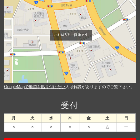
GoogleMapで地図を貼り付けたい
人は解説がありますのでご覧下さい。
受付
月
火
水
木
金
土
日
○
○
○
○
○
△
ー