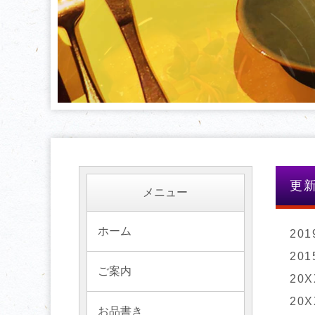
更
メニュー
ホーム
201
201
ご案内
20X
20X
お品書き