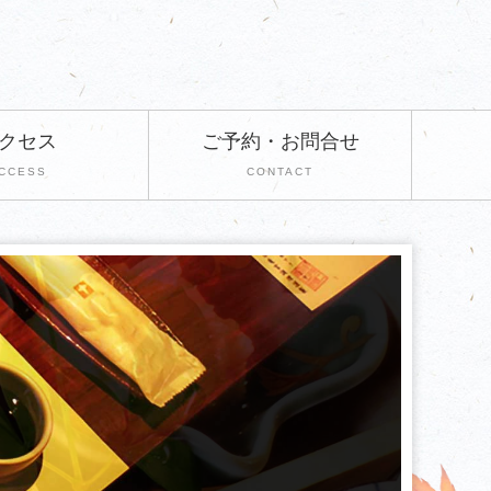
クセス
ご予約・お問合せ
CCESS
CONTACT