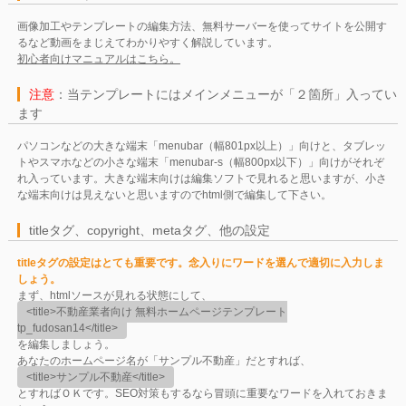
画像加工やテンプレートの編集方法、無料サーバーを使ってサイトを公開す
るなど動画をまじえてわかりやすく解説しています。
初心者向けマニュアルはこちら。
注意
：当テンプレートにはメインメニューが「２箇所」入ってい
ます
パソコンなどの大きな端末「menubar（幅801px以上）」向けと、タブレッ
トやスマホなどの小さな端末「menubar-s（幅800px以下）」向けがそれぞ
れ入っています。大きな端末向けは編集ソフトで見れると思いますが、小さ
な端末向けは見えないと思いますのでhtml側で編集して下さい。
titleタグ、copyright、metaタグ、他の設定
titleタグの設定はとても重要です。念入りにワードを選んで適切に入力しま
しょう。
まず、htmlソースが見れる状態にして、
<title>不動産業者向け 無料ホームページテンプレート
tp_fudosan14</title>
を編集しましょう。
あなたのホームページ名が「サンプル不動産」だとすれば、
<title>サンプル不動産</title>
とすればＯＫです。SEO対策もするなら冒頭に重要なワードを入れておきま