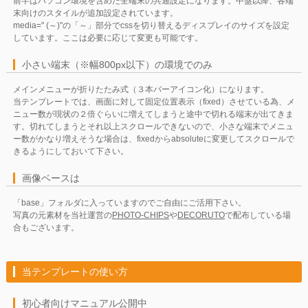
前半はパソコン環境を含めた全端末の共通設定になります。中盤以降、各端
末向けのスタイルが追加設定されています。
media=" (～)"の「～」部分でcssを切り替えるディスプレイのサイズを設定
しています。ここは必要に応じて変更も可能です。
小さい端末（※幅800px以下）の環境でのみ
メインメニューが折りたたみ式（３本バーアイコン化）になります。
当テンプレートでは、画面に対して固定位置表示（fixed）させている為、メ
ニュー数が現状の２倍ぐらいに増えてしまうと途中で切れる端末が出てきま
す。切れてしまうとそれ以上スクロールできないので、小さな端末でメニュ
ー数がかなり増えそうな場合は、fixedからabsoluteに変更してスクロールで
きるようにしておいて下さい。
画像ベースは
「base」フォルダに入っていますのでご自由にご活用下さい。
写真の元素材を当社運営の
PHOTO-CHIPS
や
DECORUTO
で配布している場
合もございます。
当テンプレートの使い方
初心者向けマニュアル公開中