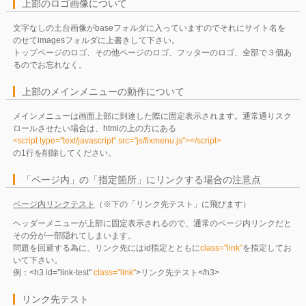
上部のロゴ画像について
文字なしの土台画像がbaseフォルダに入っていますのでそれにサイト名を
のせてimagesフォルダに上書きして下さい。
トップページのロゴ、その他ページのロゴ、フッターのロゴ、全部で３個あ
るのでお忘れなく。
上部のメインメニューの動作について
メインメニューは画面上部に到達した際に固定表示されます。通常通りスク
ロールさせたい場合は、htmlの上の方にある
<script type="text/javascript" src="js/fixmenu.js"></script>
の1行を削除してください。
「ページ内」の「指定箇所」にリンクする場合の注意点
ページ内リンクテスト
（※下の「リンク先テスト」に飛びます）
ヘッダーメニューが上部に固定表示されるので、通常のページ内リンクだと
その分が一部隠れてしまいます。
問題を回避する為に、リンク先にはid指定とともに
class="link"
を指定してお
いて下さい。
例：<h3 id="link-test"
class="link"
>リンク先テスト</h3>
リンク先テスト