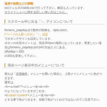
速度や枚数などの調整
cssフォルダのslide.cssで行って下さい。解説も入っています。
スライドショーに関する詳しい使い方はこちら。
スクロール中に出る「↑」アイコンについて
fixmenu_pagetop.jsで動作の制御を、style.cssの、
/*ページの上部へボタン「↑」設定
でボタンデザインを設定しています。
ボタンの出現ポイントは、現在350pxの場所になっています。変更したい場
合はfixmenu_pagetop.jsの34行目あたりにある、
offsettop = 350;
の350を変更して下さい。
現在ページ表示中のメニューについて
例えば「
売買物件
」メニューを開いた場合に、上部メインメニューに色がつ
きます。
通常は、
<li><a href="">メニュー名</a></li>
のようになっていますがこれを、
<li
class="current"
>メニュー名</a></li>
とする事で色がつきます。自動で色がつくわけではないのでご注意下さい。