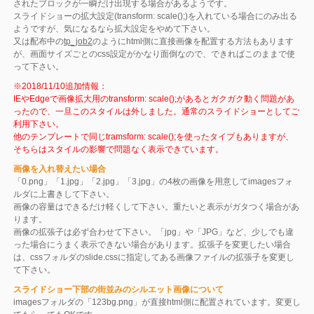
されたブロックが一瞬だけ出現する場合があるようです。
スライドショーの拡大設定(transform: scale();)を入れている場合にのみ出る
ようですが、気になるなら拡大設定をやめて下さい。
又は配布中の
tp_job2
のようにhtml側に直接画像を配置する方法もあります
が、画面サイズごとのcss設定がかなり面倒なので、できればこのままで使
って下さい。
※2018/11/10追加情報：
IEやEdgeで画像拡大用のtransform: scale();があるとガクガク動く問題があ
ったので、一旦このスタイルは外しました。通常のスライドショーとしてご
利用下さい。
他のテンプレートで同じtramsform: scale();を使ったタイプもありますが、
そちらはスタイルの影響で問題なく表示できています。
画像を入れ替えたい場合
「0.png」「1.jpg」「2.jpg」「3.jpg」の4枚の画像を用意してimagesフォ
ルダに上書きして下さい。
画像の容量はできるだけ軽くして下さい。重たいと表示がガタつく場合があ
ります。
画像の拡張子は必ず合わせて下さい。「jpg」や「JPG」など、少しでも違
った場合にうまく表示できない場合があります。拡張子を変更したい場合
は、cssフォルダのslide.cssに指定してある画像ファイルの拡張子を変更し
て下さい。
スライドショー下部の街並みのシルエット画像について
imagesフォルダの「123bg.png」が直接html側に配置されています。変更し