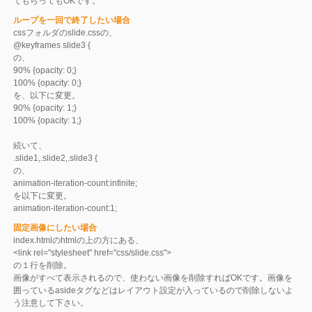
てもらってもOKです。
ループを一回で終了したい場合
cssフォルダのslide.cssの、
@keyframes slide3 {
の、
90% {opacity: 0;}
100% {opacity: 0;}
を、以下に変更。
90% {opacity: 1;}
100% {opacity: 1;}
続いて、
.slide1,.slide2,.slide3 {
の、
animation-iteration-count:infinite;
を以下に変更。
animation-iteration-count:1;
固定画像にしたい場合
index.htmlのhtmlの上の方にある、
<link rel="stylesheet" href="css/slide.css">
の１行を削除。
画像がすべて表示されるので、使わない画像を削除すればOKです。画像を
囲っているasideタグなどはレイアウト設定が入っているので削除しないよ
う注意して下さい。