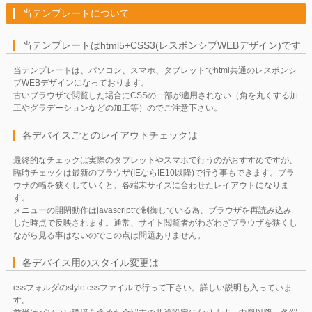
当テンプレートについて
当テンプレートはhtml5+CSS3(レスポンシブWEBデザイン)です
当テンプレートは、パソコン、スマホ、タブレットでhtml共通のレスポンシ
ブWEBデザインになっております。
古いブラウザで閲覧した場合にCSSの一部が適用されない（角を丸くする加
工やグラデーションなどの加工等）のでご注意下さい。
各デバイスごとのレイアウトチェックは
最終的なチェックは実際のタブレットやスマホで行うのがおすすめですが、
臨時チェックは最新のブラウザ(IEならIE10以降)で行う事もできます。ブラ
ウザの幅を狭くしていくと、各端末サイズに合わせたレイアウトになりま
す。
メニューの開閉動作はjavascriptで制御している為、ブラウザを再読み込み
した時点で反映されます。通常、サイト閲覧者がわざわざブラウザを狭くし
ながら見る事はないのでこの点は問題ありません。
各デバイス用のスタイル変更は
cssフォルダのstyle.cssファイルで行って下さい。詳しい説明も入っていま
す。