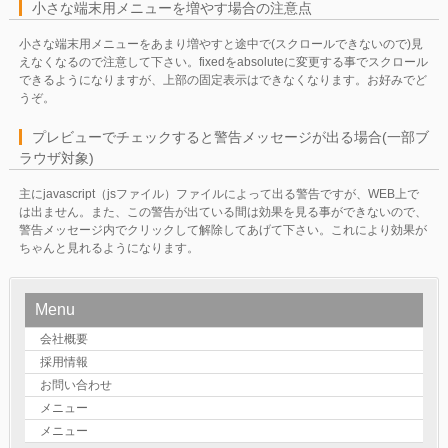
小さな端末用メニューを増やす場合の注意点
小さな端末用メニューをあまり増やすと途中で(スクロールできないので)見
えなくなるので注意して下さい。fixedをabsoluteに変更する事でスクロール
できるようになりますが、上部の固定表示はできなくなります。お好みでど
うぞ。
プレビューでチェックすると警告メッセージが出る場合(一部ブ
ラウザ対象)
主にjavascript（jsファイル）ファイルによって出る警告ですが、WEB上で
は出ません。また、この警告が出ている間は効果を見る事ができないので、
警告メッセージ内でクリックして解除してあげて下さい。これにより効果が
ちゃんと見れるようになります。
Menu
会社概要
採用情報
お問い合わせ
メニュー
メニュー