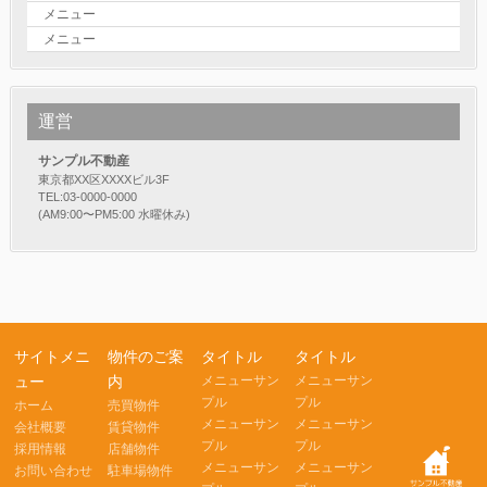
メニュー
メニュー
運営
サンプル不動産
東京都XX区XXXXビル3F
TEL:03-0000-0000
(AM9:00〜PM5:00 水曜休み)
サイトメニ
物件のご案
タイトル
タイトル
ュー
内
メニューサン
メニューサン
プル
プル
ホーム
売買物件
メニューサン
メニューサン
会社概要
賃貸物件
プル
プル
採用情報
店舗物件
メニューサン
メニューサン
お問い合わせ
駐車場物件