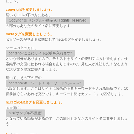
しょう。
copyrightを変更しましょう。
続いてhtmlの下の方にある、
Copyright© サンプル不動産 All Rights Reserved.
の部分もあなたのサイト名に変更します。
metaタグを変更しましょう。
htmlソースが見える状態にしてmetaタグを変更しましょう。
ソースの上の方に、
content="ここにサイト説明を入れます"
という部分がありますので、テキストをサイトの説明文に入れ替えます。検
索結果の文面に使われる場合もありますので、見た人が来訪したくなるよう
な説明文を簡潔に書きましょう。
続いて、その下の行の
content="キーワード１,キーワード２,～～～"
も設定します。ここはサイトに関係のあるキーワードを入れる箇所です。10
個前後ぐらいあれば充分です。キーワード間はカンマ「,」で区切ります。
h1ロゴのaltタグも変更しましょう。
html側に、
alt="サンプル不動産"
となっている箇所があるので、この部分もあなたのサイト名に変更しましょ
う。