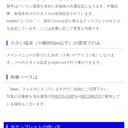
前半はパソコン環境を含めた全端末の共通設定になります。中盤以
降、各端末向けのスタイルが追加設定されています。
media=" (～)"の「～」部分でcssを切り替えるディスプレイのサイズ
を設定しています。ここは必要に応じて変更も可能です。
小さい端末（※幅800px以下）の環境でのみ
メインメニューが折りたたみ式（３本バーアイコン化）になりま
す。バーのスタイル設定もstyle.cssで行う事ができます。
画像ベースは
「base」フォルダに入っていますのでご自由にご活用下さい。
写真の元素材を当社運営の
PHOTO-CHIPS
や
DECORUTO
で配布して
いる場合もございます。
当テンプレートの使い方