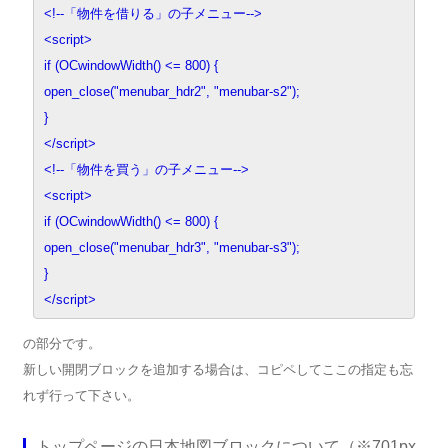
<!--「物件を借りる」の子メニュー-->
<script>
if (OCwindowWidth() <= 800) {
open_close("menubar_hdr2", "menubar-s2");
}
</script>
<!--「物件を買う」の子メニュー-->
<script>
if (OCwindowWidth() <= 800) {
open_close("menubar_hdr3", "menubar-s3");
}
</script>
の部分です。
新しい開閉ブロックを追加する場合は、コピペしてここの指定も忘
れず行って下さい。
トップページの日本地図ブロックについて（※701px