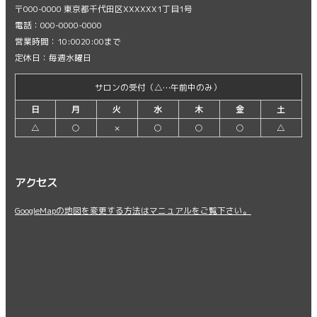
〒000-0000 東京都千代田区XXXXXX1丁目1号
電話：000-0000-0000
営業時間：10:0020:00まで
定休日：毎週水曜日
サロンの受付（△…午前中のみ）
日
月
火
水
木
金
土
△
○
×
○
○
○
△
アクセス
GoogleMapの地図を変更する方法はマニュアルをご覧下さい。