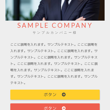
SAMPLE COMPANY
サンプルカンパニー様
ここに説明を入れます。サンプルテキスト。ここに説明を
入れます。サンプルテキスト。ここに説明を入れます。サ
ンプルテキスト。ここに説明を入れます。サンプルテキス
ト。ここに説明を入れます。サンプルテキスト。ここに説
明を入れます。サンプルテキスト。ここに説明を入れま
す。サンプルテキスト。ここに説明を入れます。サンプル
テキスト。
ボタン
ボタン