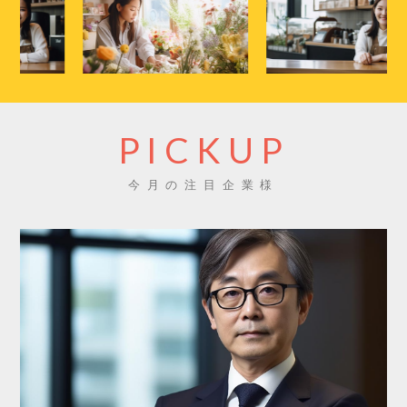
PICKUP
今月の注目企業様