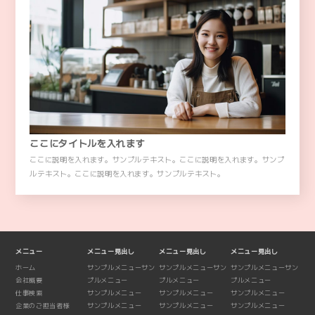
ここにタイトルを入れます
ここに説明を入れます。サンプルテキスト。ここに説明を入れます。サンプ
ルテキスト。ここに説明を入れます。サンプルテキスト。
メニュー
メニュー見出し
メニュー見出し
メニュー見出し
ホーム
サンプルメニューサン
サンプルメニューサン
サンプルメニューサン
会社概要
プルメニュー
プルメニュー
プルメニュー
仕事検索
サンプルメニュー
サンプルメニュー
サンプルメニュー
企業のご担当者様
サンプルメニュー
サンプルメニュー
サンプルメニュー