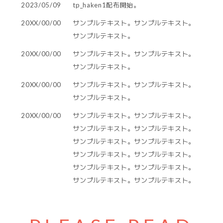
2023/05/09
tp_haken1配布開始。
20XX/00/00
サンプルテキスト。サンプルテキスト。
サンプルテキスト。
20XX/00/00
サンプルテキスト。サンプルテキスト。
サンプルテキスト。
20XX/00/00
サンプルテキスト。サンプルテキスト。
サンプルテキスト。
20XX/00/00
サンプルテキスト。サンプルテキスト。
サンプルテキスト。サンプルテキスト。
サンプルテキスト。サンプルテキスト。
サンプルテキスト。サンプルテキスト。
サンプルテキスト。サンプルテキスト。
サンプルテキスト。サンプルテキスト。