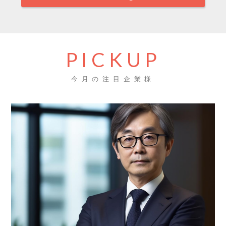
PICKUP
今月の注目企業様