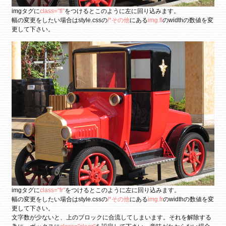
imgタグに
class="fl"
をつけるとこのように左に回り込みます。
幅の変更をしたい場合はstyle.cssの
/*その他
にある
img.fl
のwidthの数値を変
更して下さい。
imgタグに
class="fr"
をつけるとこのように左に回り込みます。
幅の変更をしたい場合はstyle.cssの
/*その他
にある
img.fr
のwidthの数値を変
更して下さい。
文字数が少ないと、上のブロックに合流してしまいます。それを解除する