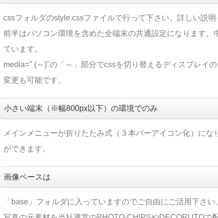
cssフォルダのstyle.cssファイルで行って下さい。詳しい
前半はパソコン環境を含めた全端末の共通設定になります。
ています。
media=" (～)"の「～」部分でcssを切り替えるディス
変更も可能です。
小さい端末（※幅800px以下）の環境でのみ
メインメニューが折りたたみ式（３本バーアイコン化）になります
ができます。
画像ベースは
「base」フォルダに入っていますのでご自由にご活用下さい
写真の元素材を当社運営の
PHOTO-CHIPS
や
DECORUTO
で