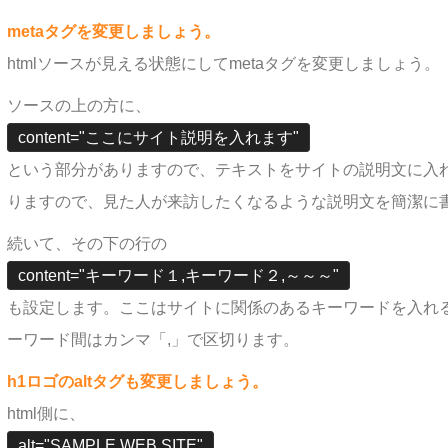
metaタグを変更しましょう。
htmlソースが見える状態にしてmetaタグを変更しましょう。
ソースの上の方に、
content="ここにサイト説明を入れます"
という部分がありますので、テキストをサイトの説明文に入
りますので、見た人が来訪したくなるような説明文を簡潔に
続いて、その下の行の
content="キーワード１,キーワード２,～～～"
も設定します。ここはサイトに関係のあるキーワードを入れる
ーワード間はカンマ「,」で区切ります。
h1ロゴのaltタグも変更しましょう。
html側に、
alt="SAMPLE WEB SITE"