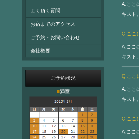
A.こ
よく頂く質問
キスト
お宿までのアクセス
Q.こ
ご予約・お問い合わせ
A.こ
会社概要
キスト
Q.こ
ご予約状況
A.こ
■
満室
キスト
Q.こ
A.こ