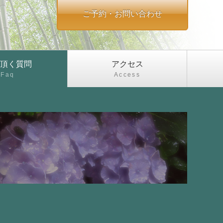
ご予約・お問い合わせ
頂く質問
アクセス
Faq
Access