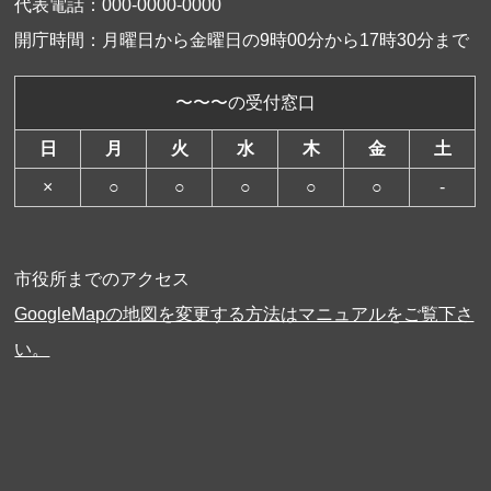
代表電話：000-0000-0000
開庁時間：月曜日から金曜日の9時00分から17時30分まで
〜〜〜の受付窓口
日
月
火
水
木
金
土
×
○
○
○
○
○
-
市役所までのアクセス
GoogleMapの地図を変更する方法はマニュアルをご覧下さ
い。