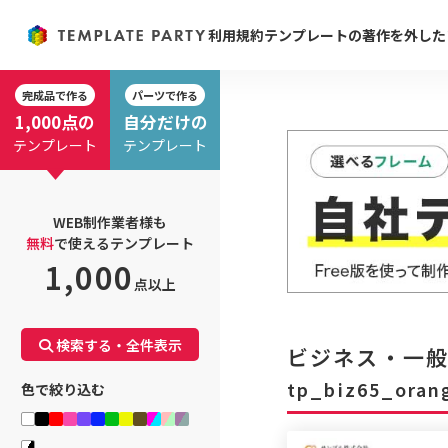
利用規約
テンプレートの著作を外した
完成品で作る
パーツで作る
1,000点の
自分だけの
テンプレート
テンプレート
WEB制作業者様も
無料
で使えるテンプレート
1,000
点以上
検索する・全件表示
ビジネス・一般
tp_biz65_oran
色で絞り込む