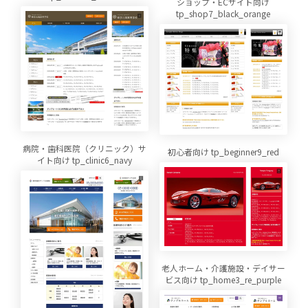
ショップ・ECサイト向け
tp_shop7_black_orange
病院・歯科医院（クリニック）サ
初心者向け tp_beginner9_red
イト向け tp_clinic6_navy
老人ホーム・介護施設・デイサー
ビス向け tp_home3_re_purple