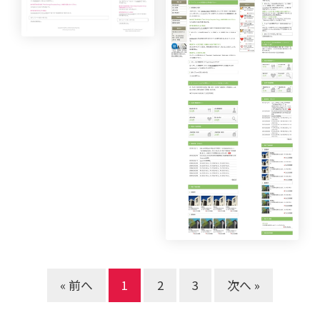
« 前へ
1
2
3
次へ »