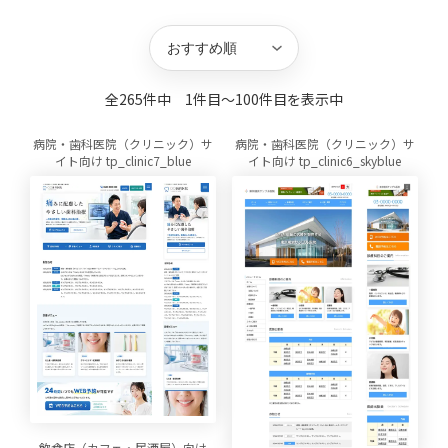
キーワード
並び替え
方向
件数
全265件中 1件目〜100件目を表示中
病院・歯科医院（クリニック）サ
病院・歯科医院（クリニック）サ
イト向け tp_clinic7_blue
イト向け tp_clinic6_skyblue
飲食店（カフェ・居酒屋）向け