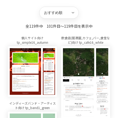
キーワード
並び替え
方向
件数
全119件中 101件目〜119件目を表示中
個人サイト向け
飲食店(居酒屋,カフェ,バー,食堂な
tp_simple16_autumn
ど)向け tp_cafe16_white
インディーズバンド・アーティス
ト向け tp_band1_green