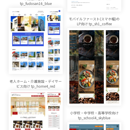
tp_fudosan16_blue
モバイルファースト(スマホ幅)の
LP向け tp_sh1_coffee
老人ホーム・介護施設・デイサー
ビス向け tp_home4_red
小学校・中学校・高等学校向け
tp_school4_skyblue