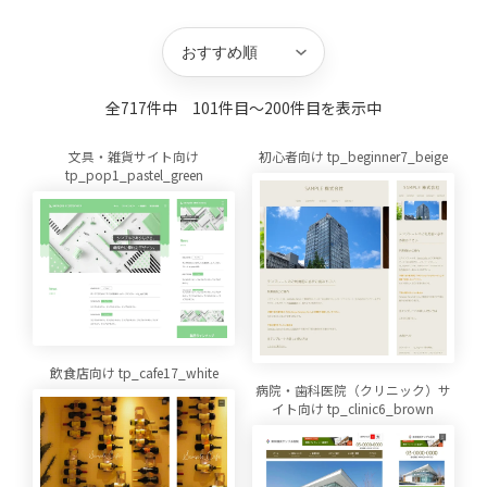
キーワード
並び替え
方向
件数
全717件中 101件目〜200件目を表示中
文具・雑貨サイト向け
初心者向け tp_beginner7_beige
tp_pop1_pastel_green
飲食店向け tp_cafe17_white
病院・歯科医院（クリニック）サ
イト向け tp_clinic6_brown