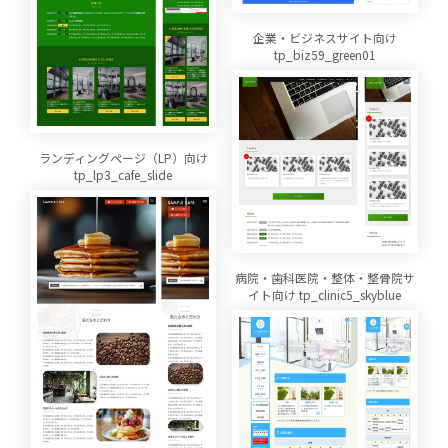
企業・ビジネスサイト向け
tp_biz59_green01
ランディングページ（LP）向け
tp_lp3_cafe_slide
病院・歯科医院・整体・整骨院サ
イト向け tp_clinic5_skyblue