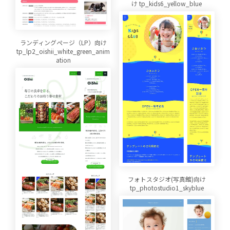
け tp_kids6_yellow_blue
ランディングページ（LP）向け
tp_lp2_oishii_white_green_anim
ation
フォトスタジオ(写真館)向け
tp_photostudio1_skyblue