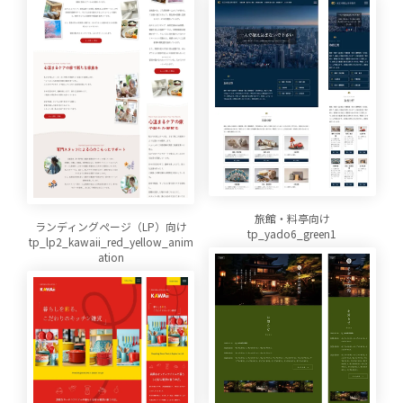
旅館・料亭向け
ランディングページ（LP）向け
tp_yado6_green1
tp_lp2_kawaii_red_yellow_anim
ation