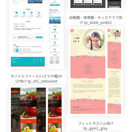
幼稚園・保育園・キッズクラブ向
け tp_kids6_pink02
モバイルファースト(スマホ幅)の
LP向け tp_sh1_restaurant
フィットネスジム向け
tp_gym1_gray