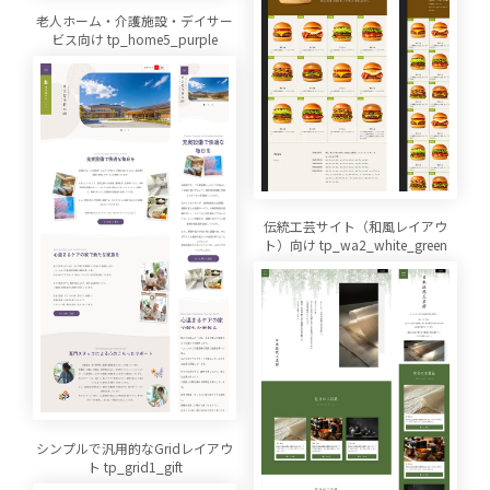
老人ホーム・介護施設・デイサー
ビス向け tp_home5_purple
伝統工芸サイト（和風レイアウ
ト）向け tp_wa2_white_green
シンプルで汎用的なGridレイアウ
ト tp_grid1_gift