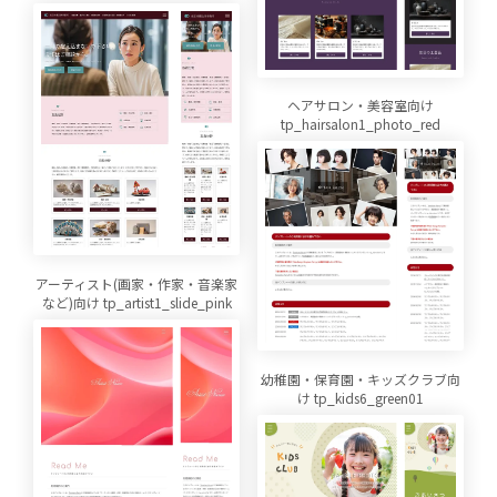
ヘアサロン・美容室向け
tp_hairsalon1_photo_red
アーティスト(画家・作家・音楽家
など)向け tp_artist1_slide_pink
幼稚園・保育園・キッズクラブ向
け tp_kids6_green01