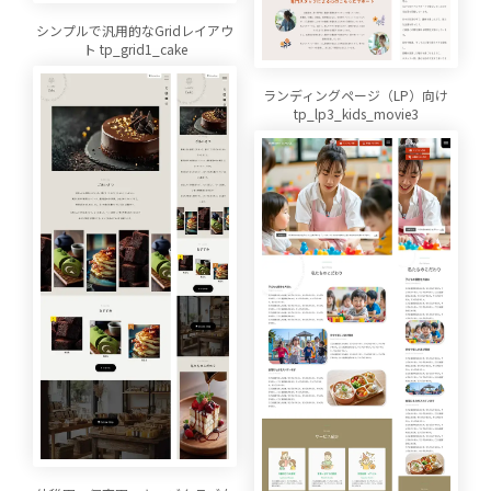
シンプルで汎用的なGridレイアウ
ト tp_grid1_cake
ランディングページ（LP）向け
tp_lp3_kids_movie3