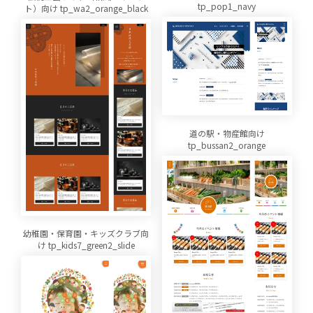
tp_pop1_navy
ト）向け tp_wa2_orange_black
道の駅・物産館向け
tp_bussan2_orange
幼稚園・保育園・キッズクラブ向
け tp_kids7_green2_slide