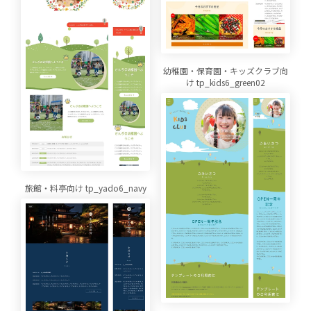
幼稚園・保育園・キッズクラブ向
け tp_kids6_green02
旅館・料亭向け tp_yado6_navy