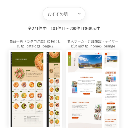
キーワード
並び替え
方向
件数
全271件中 101件目〜200件目を表示中
商品一覧（カタログ型）に特化し
老人ホーム・介護施設・デイサー
た tp_catalog1_bagel2
ビス向け tp_home5_orange