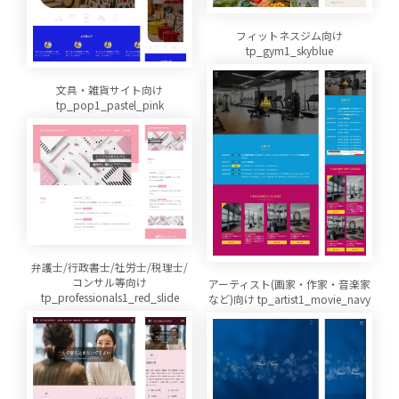
フィットネスジム向け
tp_gym1_skyblue
文具・雑貨サイト向け
tp_pop1_pastel_pink
弁護士/行政書士/社労士/税理士/
コンサル等向け
アーティスト(画家・作家・音楽家
tp_professionals1_red_slide
など)向け tp_artist1_movie_navy