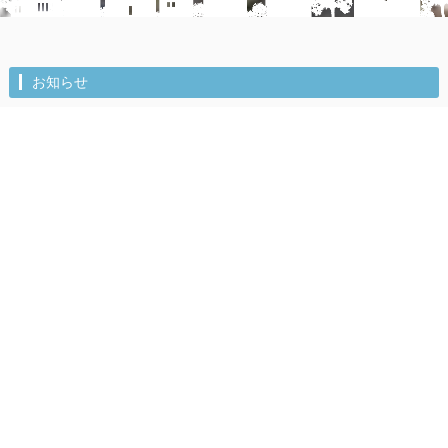
お知らせ
2018/11/10
スライドショーの拡大表示(transform: scale();)がIE
やEdgeで見た場合にガタついたので一旦外しまし
た。
NEW
2018/10/23
tp_fudosan14公開。
20XX/00/00
サンプルテキスト。サンプルテキスト。サンプルテ
キスト。
20XX/00/00
サンプルテキスト。サンプルテキスト。サンプルテ
キスト。
»
過去ログ
新着物件（コンパクトレイアウト）
おすすめ
物件タイトル
NEW
所在地：東京都XXXX
価格：XXXXX円