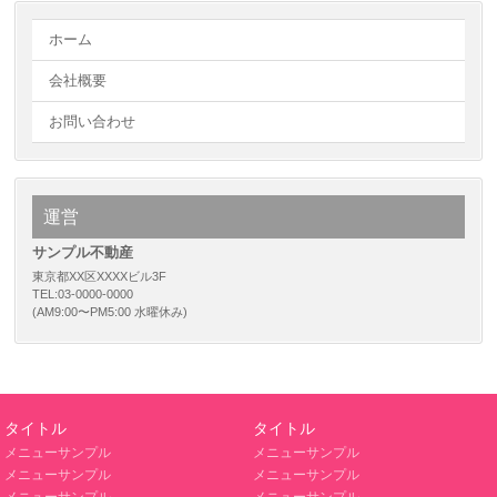
ホーム
会社概要
お問い合わせ
運営
サンプル不動産
東京都XX区XXXXビル3F
TEL:03-0000-0000
(AM9:00〜PM5:00 水曜休み)
タイトル
タイトル
メニューサンプル
メニューサンプル
メニューサンプル
メニューサンプル
メニューサンプル
メニューサンプル