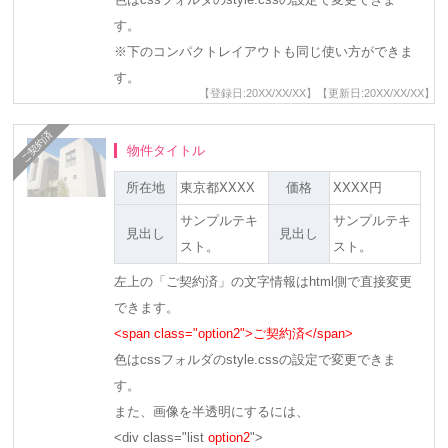
す。
※下のコンパクトレイアウトも同じ使い方ができま
す。
【登録日:20XX/XX/XX】【更新日:20XX/XX/XX】
ご契約済
ご契約済
物件タイトル
所在地
東京都XXXX
価格
XXXX円
サンプルテキ
サンプルテキ
見出し
見出し
スト。
スト。
左上の「ご契約済」の文字情報はhtml側で直接変更
できます。
<span class="option2">ご契約済</span>
色はcssフォルダのstyle.cssの設定で変更できま
す。
また、画像を半透明にするには、
<div class="list
option2
">