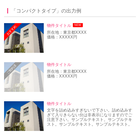
「コンパクトタイプ」の出力例
物件タイトル
NEW
おすすめ
所在地：東京都XXXX
価格：XXXXX円
物件タイトル
ご契約済
所在地：東京都XXXX
価格：XXXXX円
物件タイトル
文字を詰め込みすぎないで下さい。詰め込みす
ぎて入りきらない分は非表示になりますのでご
注意下さい。サンプルテキスト。サンプルテキ
スト。サンプルテキスト。サンプルテキスト。