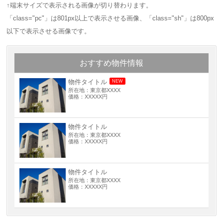
↑端末サイズで表示される画像が切り替わります。
「class="pc"」は801px以上で表示させる画像、「class="sh"」は800px
以下で表示させる画像です。
おすすめ物件情報
物件タイトル
NEW
所在地：東京都XXXX
価格：XXXXX円
物件タイトル
所在地：東京都XXXX
価格：XXXXX円
物件タイトル
所在地：東京都XXXX
価格：XXXXX円