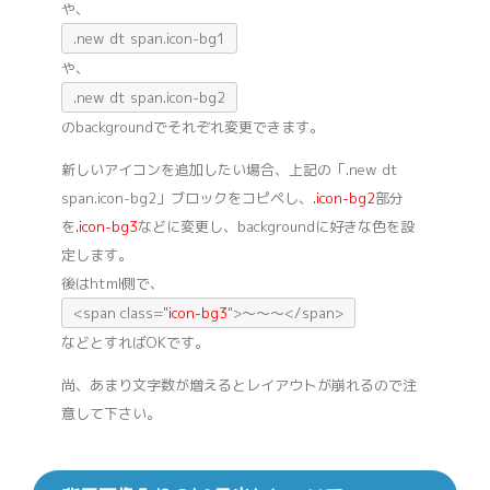
や、
.new dt span.icon-bg1
や、
.new dt span.icon-bg2
のbackgroundでそれぞれ変更できます。
新しいアイコンを追加したい場合、上記の「.new dt
span.icon-bg2」ブロックをコピペし、
.icon-bg2
部分
を
.icon-bg3
などに変更し、backgroundに好きな色を設
定します。
後はhtml側で、
<span class="
icon-bg3
">〜〜〜</span>
などとすればOKです。
尚、あまり文字数が増えるとレイアウトが崩れるので注
意して下さい。