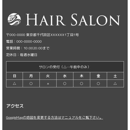
〒000-0000 東京都千代田区XXXXXX1丁目1号
電話：000-0000-0000
営業時間：10:0020:00まで
定休日：毎週水曜日
サロンの受付（△…午前中のみ）
日
月
火
水
木
金
土
△
○
×
○
○
○
△
アクセス
GoogleMapの地図を変更する方法はマニュアルをご覧下さい。