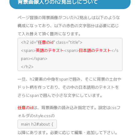
背景画像入りのh2見出しについて
ページ冒頭の背景画像がついたh2見出しは以下のような
構成になっており、以下の赤色の文字部分は必要に応じ
て入れ替えて頂く箇所になります。
<h2 id="
任意のid
" class="title">
<span>
英語のテキスト
<span>
日本語のテキスト
</s
pan></span>
</h2>
一旦、h2要素の中身をspanで囲み、そこに背景の土台や
ドット柄を作っており、その中の日本語用のテキストを
さらにspanで囲んで小さな文字にしています。
任意のid
は、背景画像の読み込み指定です。設定はcssフ
ォルダのstyle.cssの
main h2#about {
以降にあります。必要に応じて編集・追加して下さい。