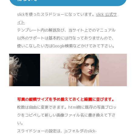
slickを使ったスラドショーになっています。
slick 公式サ
イト
テンプレート内の解説及び、当サイト上でのマニュアル
以外のサポートは基本的には行なっておりませんので、
使いこなしたい方はGoogle検索などかけてみて下さい。
写真の縦横サイズを予め揃えておくと綺麗に並びます。
枚数は自由に変更できます。html側に既存の写真ブロッ
クをコピペして新しい画像ファイル名に書き換えて下さ
い。
スライドショーの設定は、jsフォルダのslick-